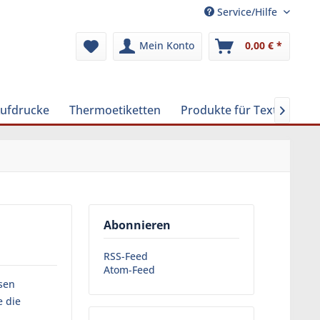
Service/Hilfe
Mein Konto
0,00 € *
Aufdrucke
Thermoetiketten
Produkte für Textilreinig

Abonnieren
RSS-Feed
Atom-Feed
osen
e die