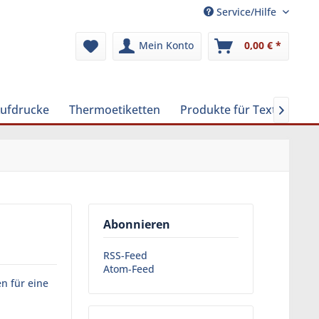
Service/Hilfe
Mein Konto
0,00 € *
Aufdrucke
Thermoetiketten
Produkte für Textilreinig

Abonnieren
RSS-Feed
Atom-Feed
n für eine