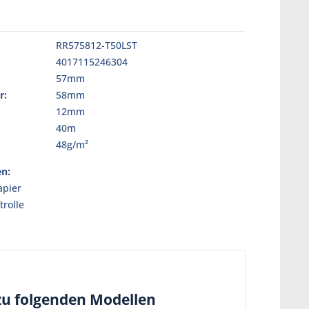
RR575812-T50LST
4017115246304
57mm
r:
58mm
12mm
40m
:
48g/m²
en:
pier
trolle
 zu folgenden Modellen