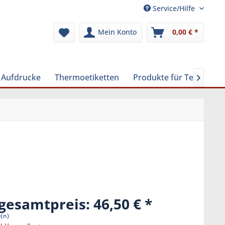
Service/Hilfe
Mein Konto
0,00 € *
d Aufdrucke
Thermoetiketten
Produkte für Textilrein

gesamtpreis: 46,50 €
e(n)