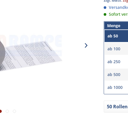
zzgl. MwSt.
zz
Versandko
Sofort ver
Menge
ab
50
ab
100
ab
250
ab
500
ab
1000