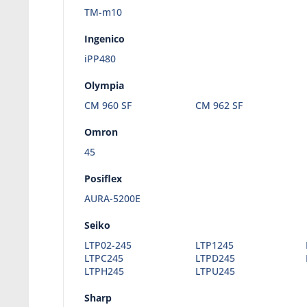
TM-m10
Ingenico
iPP480
Olympia
CM 960 SF
CM 962 SF
Omron
45
Posiflex
AURA-5200E
Seiko
LTP02-245
LTP1245
LTPC245
LTPD245
LTPH245
LTPU245
Sharp