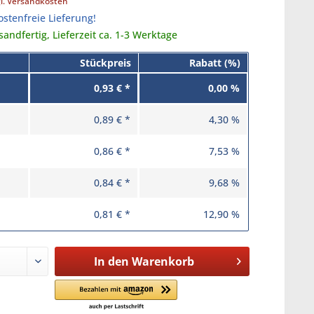
gl. Versandkosten
stenfreie Lieferung!
sandfertig, Lieferzeit ca. 1-3 Werktage
Stückpreis
Rabatt (%)
0,93 € *
0,00 %
0,89 € *
4,30 %
0,86 € *
7,53 %
0,84 € *
9,68 %
0,81 € *
12,90 %
In den
Warenkorb