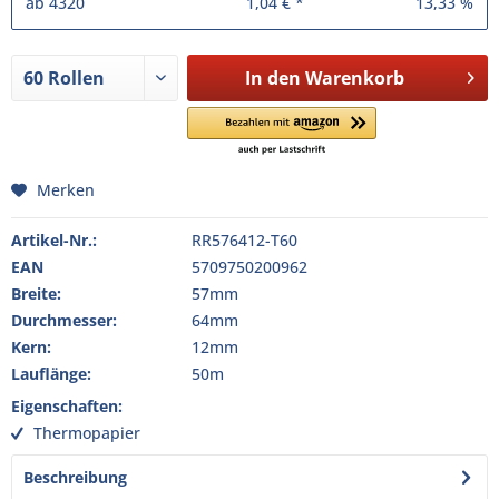
ab
4320
1,04 € *
13,33 %
In den
Warenkorb
Merken
Artikel-Nr.:
RR576412-T60
EAN
5709750200962
Breite:
57mm
Durchmesser:
64mm
Kern:
12mm
Lauflänge:
50m
Eigenschaften:
Thermopapier
Beschreibung