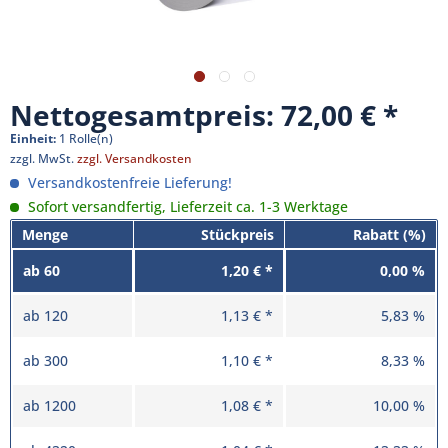
Nettogesamtpreis: 72,00 €
Einheit:
1 Rolle(n)
zzgl. MwSt.
zzgl. Versandkosten
Versandkostenfreie Lieferung!
Sofort versandfertig, Lieferzeit ca. 1-3 Werktage
Menge
Stückpreis
Rabatt (%)
ab
60
1,20 € *
0,00 %
ab
120
1,13 € *
5,83 %
ab
300
1,10 € *
8,33 %
ab
1200
1,08 € *
10,00 %