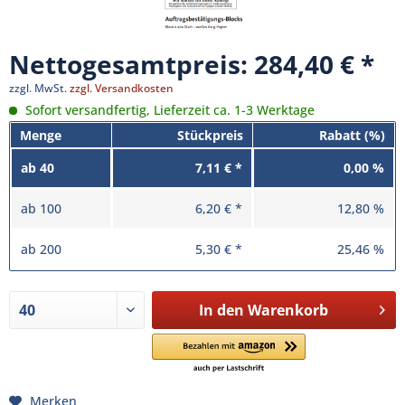
Nettogesamtpreis: 284,40 €
zzgl. MwSt.
zzgl. Versandkosten
Sofort versandfertig, Lieferzeit ca. 1-3 Werktage
Menge
Stückpreis
Rabatt (%)
ab
40
7,11 € *
0,00 %
ab
100
6,20 € *
12,80 %
ab
200
5,30 € *
25,46 %
In den
Warenkorb
Merken