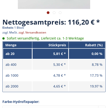
Nettogesamtpreis: 116,20 €
Einheit:
1 Block
zzgl. MwSt.
zzgl. Versandkosten
Sofort versandfertig, Lieferzeit ca. 1-3 Werktage
Menge
Stückpreis
Rabatt (%)
ab
20
5,81 € *
0,00 %
ab
400
5,30 € *
8,78 %
ab
1000
4,78 € *
17,73 %
ab
2000
4,65 € *
19,97 %
Farbe-Hydrofixpapier: