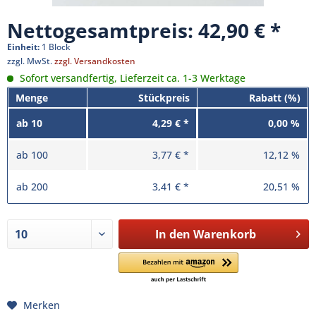
Nettogesamtpreis: 42,90 €
Einheit:
1 Block
zzgl. MwSt.
zzgl. Versandkosten
Sofort versandfertig, Lieferzeit ca. 1-3 Werktage
Menge
Stückpreis
Rabatt (%)
ab
10
4,29 € *
0,00 %
ab
100
3,77 € *
12,12 %
ab
200
3,41 € *
20,51 %
In den
Warenkorb
Merken