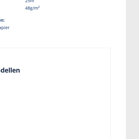
25m
:
48g/m²
en:
pier
odellen