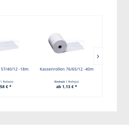
 57/40/12 -18m
Kassenrollen 76/65/12 -40m
Faxrollen 
7
t
1 Rolle(n)
Einheit
1 Rolle(n)
Einhe
,58 € *
ab 1,13 € *
ab 