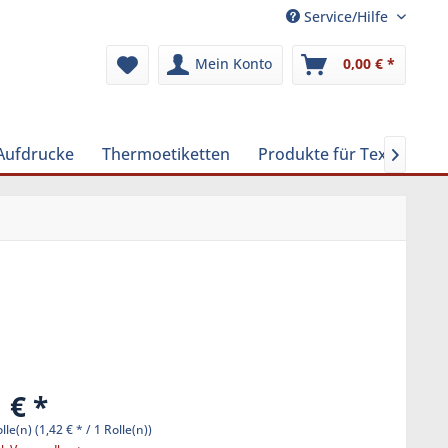
Service/Hilfe
Mein Konto
0,00 € *
 Aufdrucke
Thermoetiketten
Produkte für Textilreini

 € *
lle(n)
(1,42 € * / 1 Rolle(n))