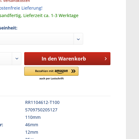
gl. Versandkosten
stenfreie Lieferung!
sandfertig, Lieferzeit ca. 1-3 Werktage
einheit:
In den
Warenkorb
RR1104612-T100
5709750205127
110mm
r:
46mm
12mm