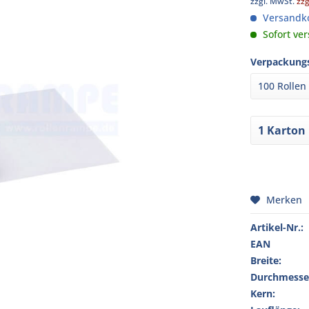
zzgl. MwSt.
zz
Versandko
Sofort ver
Verpackungs
Merken
Artikel-Nr.:
EAN
Breite:
Durchmesse
Kern: