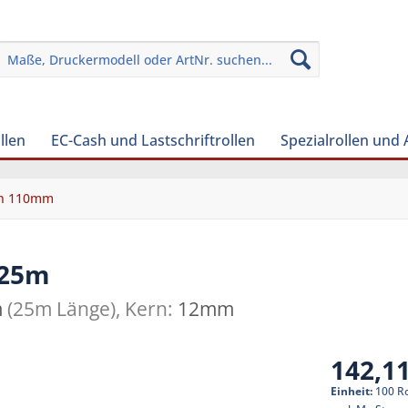
llen
EC-Cash und Lastschriftrollen
Spezialrollen und
en 110mm
-25m
m
(25m Länge), Kern:
12mm
142,11
Einheit:
100 Ro