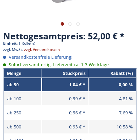
Nettogesamtpreis: 52,00 €
Einheit:
1 Rolle(n)
zzgl. MwSt.
zzgl. Versandkosten
Versandkostenfreie Lieferung!
Sofort versandfertig, Lieferzeit ca. 1-3 Werktage
Menge
Stückpreis
Rabatt (%)
ab
50
1,04 € *
0,00 %
ab
100
0,99 € *
4,81 %
ab
250
0,96 € *
7,69 %
ab
500
0,93 € *
10,58 %