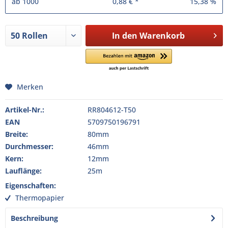
ab
1000
0,88 € *
15,38 %
In den
Warenkorb
Merken
Artikel-Nr.:
RR804612-T50
EAN
5709750196791
Breite:
80mm
Durchmesser:
46mm
Kern:
12mm
Lauflänge:
25m
Eigenschaften:
Thermopapier
Beschreibung