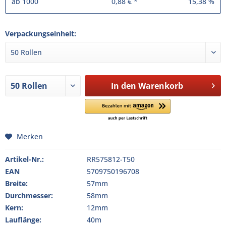
ab
1000
0,88 € *
15,38 %
Verpackungseinheit:
In den
Warenkorb
Merken
Artikel-Nr.:
RR575812-T50
EAN
5709750196708
Breite:
57mm
Durchmesser:
58mm
Kern:
12mm
Lauflänge:
40m