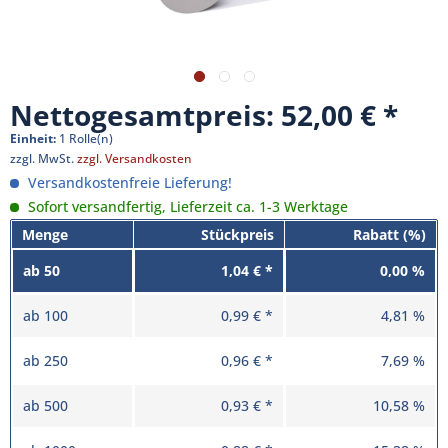
Nettogesamtpreis: 52,00 €
Einheit:
1 Rolle(n)
zzgl. MwSt.
zzgl. Versandkosten
Versandkostenfreie Lieferung!
Sofort versandfertig, Lieferzeit ca. 1-3 Werktage
Menge
Stückpreis
Rabatt (%)
ab
50
1,04 € *
0,00 %
ab
100
0,99 € *
4,81 %
ab
250
0,96 € *
7,69 %
ab
500
0,93 € *
10,58 %