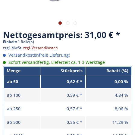
Nettogesamtpreis: 31,00 €
Einheit:
1 Rolle(n)
zzgl. MwSt.
zzgl. Versandkosten
Versandkostenfreie Lieferung!
Sofort versandfertig, Lieferzeit ca. 1-3 Werktage
Menge
Stückpreis
Rabatt (%)
ab
50
0,62 € *
0,00 %
ab
100
0,59 € *
4,84 %
ab
250
0,57 € *
8,06 %
ab
500
0,55 € *
11,29 %