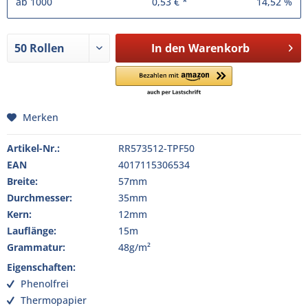
ab
1000
0,53 € *
14,52 %
In den
Warenkorb
Merken
Artikel-Nr.:
RR573512-TPF50
EAN
4017115306534
Breite:
57mm
Durchmesser:
35mm
Kern:
12mm
Lauflänge:
15m
Grammatur:
48g/m²
Eigenschaften:
Phenolfrei
Thermopapier