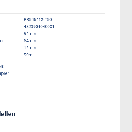
RR546412-T50
4823904040001
54mm
r:
64mm
12mm
50m
en:
pier
ellen