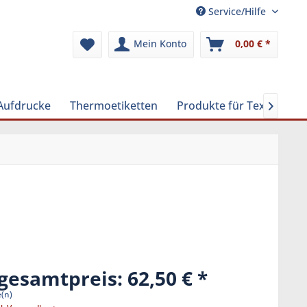
Service/Hilfe
Mein Konto
0,00 € *
 Aufdrucke
Thermoetiketten
Produkte für Textilreini

gesamtpreis: 62,50 €
e(n)