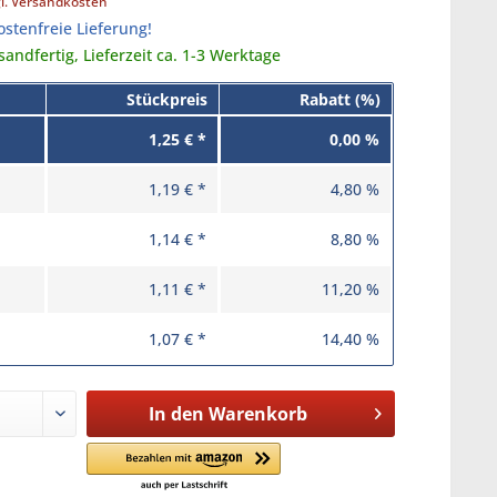
gl. Versandkosten
stenfreie Lieferung!
sandfertig, Lieferzeit ca. 1-3 Werktage
Stückpreis
Rabatt (%)
1,25 € *
0,00 %
1,19 € *
4,80 %
1,14 € *
8,80 %
1,11 € *
11,20 %
1,07 € *
14,40 %
In den
Warenkorb