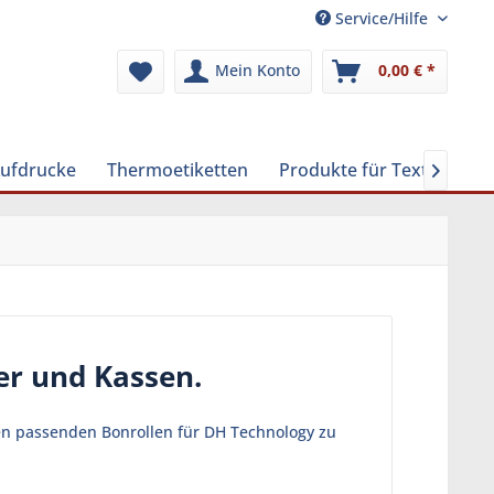
Service/Hilfe
Mein Konto
0,00 € *
Aufdrucke
Thermoetiketten
Produkte für Textilreinig

er und Kassen.
len passenden Bonrollen für DH Technology zu