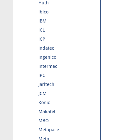
Huth
Ibico
IBM
ICL
ICP
Indatec
Ingenico
Intermec
IPC
Jarltech
JCM
Konic
Makatel
MBO
Metapace
Meto