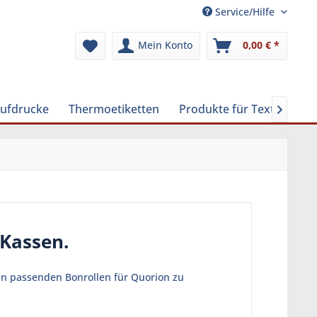
Service/Hilfe
Mein Konto
0,00 € *
Aufdrucke
Thermoetiketten
Produkte für Textilreinig

 Kassen.
len passenden Bonrollen für Quorion zu