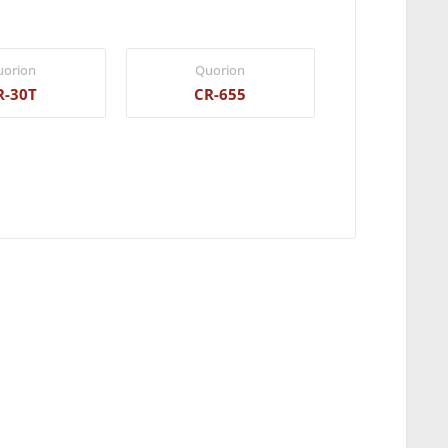
uorion
Quorion
R-30T
CR-655