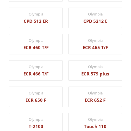
Olympia
Olympia
CPD 512 ER
CPD 5212 E
Olympia
Olympia
ECR 460 T/F
ECR 465 T/F
Olympia
Olympia
ECR 466 T/F
ECR 579 plus
Olympia
Olympia
ECR 650 F
ECR 652 F
Olympia
Olympia
T-2100
Touch 110