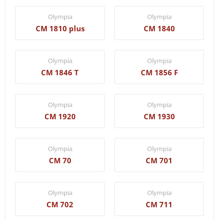
Olympia
Olympia
CM 1810 plus
CM 1840
Olympia
Olympia
CM 1846 T
CM 1856 F
Olympia
Olympia
CM 1920
CM 1930
Olympia
Olympia
CM 70
CM 701
Olympia
Olympia
CM 702
CM 711