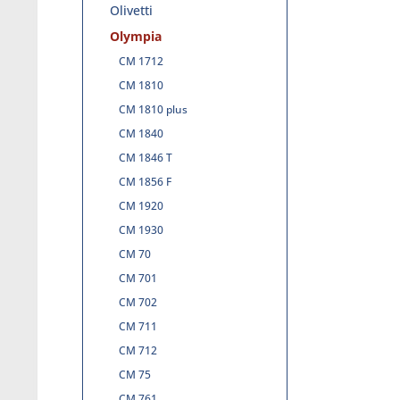
Olivetti
Olympia
CM 1712
CM 1810
CM 1810 plus
CM 1840
CM 1846 T
CM 1856 F
CM 1920
CM 1930
CM 70
CM 701
CM 702
CM 711
CM 712
CM 75
CM 761