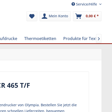
Service/Hilfe
Mein Konto
0,00 € *
Aufdrucke
Thermoetiketten
Produkte für Textilreinig

R 465 T/F
ndrucker von Olympia. Bestellen Sie jetzt die
eren schnellen Lieferzeiten, bequemen