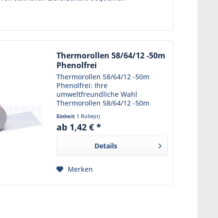
Thermorollen 58/64/12 -50m
Phenolfrei
Thermorollen 58/64/12 -50m
Phenolfrei: Ihre
umweltfreundliche Wahl
Thermorollen 58/64/12 -50m
Phenolfrei sind eine
Einheit
1 Rolle(n)
hervorragende Wahl für alle, die
ab 1,42 € *
Wert auf Qualität und
Umweltverträglichkeit legen.
Details
Diese Thermorollen sind...
Merken