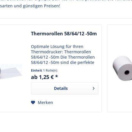
sarten und günstigen Preisen!
Thermorollen 58/64/12 -50m
Optimale Lösung für Ihren
Thermodrucker: Thermorollen
58/64/12 -50m Die Thermorollen
58/64/12 -50m sind die perfekte
Wahl für Ihren Thermodrucker
Einheit
1 Rolle(n)
am Point-of-Sale. Mit den Maßen
ab 1,25 € *
57 mm, 64 mm und 12 mm bieten
sie eine Lauflänge von...
Details
Merken