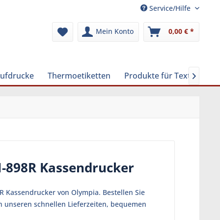
Service/Hilfe
Mein Konto
0,00 € *
Aufdrucke
Thermoetiketten
Produkte für Textilreinig

M-898R Kassendrucker
R Kassendrucker von Olympia. Bestellen Sie
on unseren schnellen Lieferzeiten, bequemen