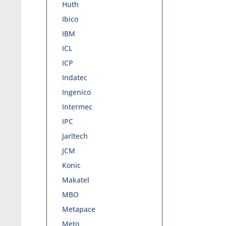
Huth
Ibico
IBM
ICL
ICP
Indatec
Ingenico
Intermec
IPC
Jarltech
JCM
Konic
Makatel
MBO
Metapace
Meto