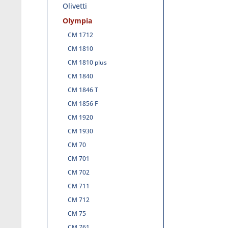
Olivetti
Olympia
CM 1712
CM 1810
CM 1810 plus
CM 1840
CM 1846 T
CM 1856 F
CM 1920
CM 1930
CM 70
CM 701
CM 702
CM 711
CM 712
CM 75
CM 761