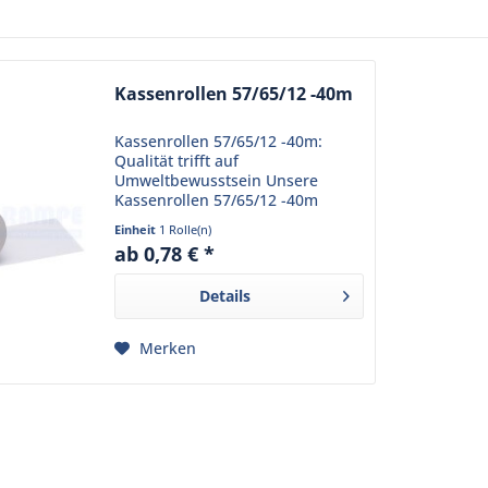
Kassenrollen 57/65/12 -40m
Kassenrollen 57/65/12 -40m:
Qualität trifft auf
Umweltbewusstsein Unsere
Kassenrollen 57/65/12 -40m
bieten eine hohe Qualität und
Einheit
1 Rolle(n)
schonen gleichzeitig die Umwelt.
ab 0,78 € *
Diese Kassenrollen sind nicht nur
holzfrei, sondern auch...
Details
Merken