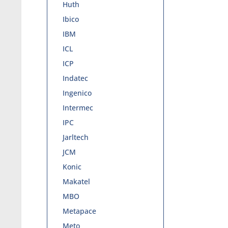
Huth
Ibico
IBM
ICL
ICP
Indatec
Ingenico
Intermec
IPC
Jarltech
JCM
Konic
Makatel
MBO
Metapace
Meto