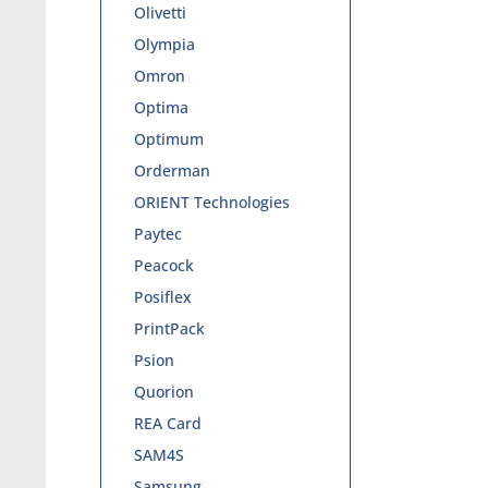
Olivetti
Olympia
Omron
Optima
Optimum
Orderman
ORIENT Technologies
Paytec
Peacock
Posiflex
PrintPack
Psion
Quorion
REA Card
SAM4S
Samsung