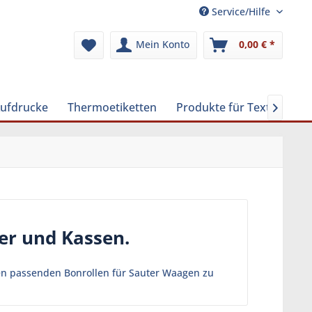
Service/Hilfe
Mein Konto
0,00 € *
Aufdrucke
Thermoetiketten
Produkte für Textilreinig

er und Kassen.
len passenden Bonrollen für Sauter Waagen zu