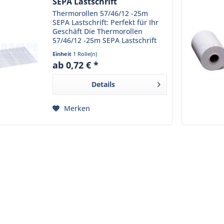
SEPA Lastschrift
Thermorollen 57/46/12 -25m
SEPA Lastschrift: Perfekt für Ihr
Geschäft Die Thermorollen
57/46/12 -25m SEPA Lastschrift
sind die ideale Wahl für
Einheit
1 Rolle(n)
Einzelhandelsgeschäfte und
ab 0,72 € *
Gastronomiebetriebe mit
mittlerem Kundenaufkommen.
Details
Hergestellt...
Merken