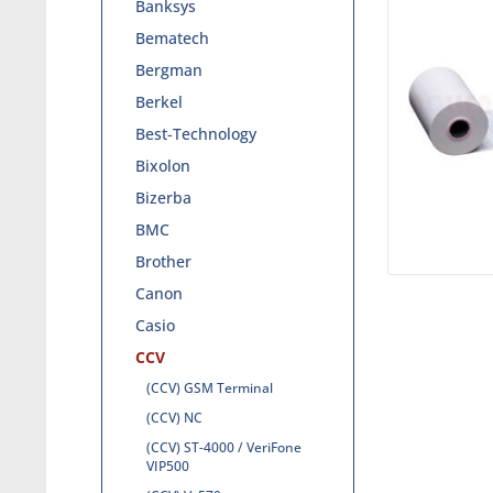
Banksys
Bematech
Bergman
Berkel
Best-Technology
Bixolon
Bizerba
BMC
Brother
Canon
Casio
CCV
(CCV) GSM Terminal
(CCV) NC
(CCV) ST-4000 / VeriFone
VIP500