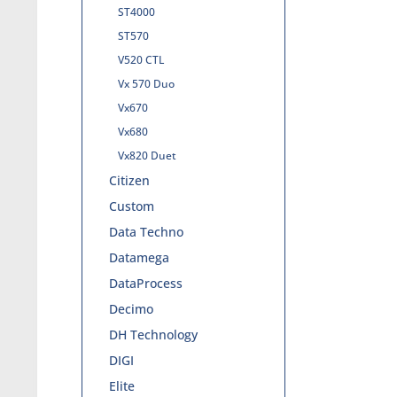
ST4000
ST570
V520 CTL
Vx 570 Duo
Vx670
Vx680
Vx820 Duet
Citizen
Custom
Data Techno
Datamega
DataProcess
Decimo
DH Technology
DIGI
Elite