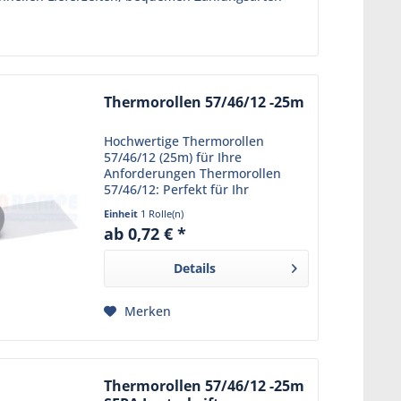
Thermorollen 57/46/12 -25m
Hochwertige Thermorollen
57/46/12 (25m) für Ihre
Anforderungen Thermorollen
57/46/12: Perfekt für Ihr
Ladengeschäft Die Thermorollen
Einheit
1 Rolle(n)
57/25m/12 eignen sich perfekt
ab 0,72 € *
für ein Ladengeschäft. Mit einer
Lauflänge von 25 m bieten sich...
Details
Merken
Thermorollen 57/46/12 -25m