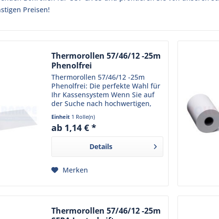
stigen Preisen!
Thermorollen 57/46/12 -25m
Phenolfrei
Thermorollen 57/46/12 -25m
Phenolfrei: Die perfekte Wahl für
Ihr Kassensystem Wenn Sie auf
der Suche nach hochwertigen,
umweltfreundlichen und
Einheit
1 Rolle(n)
langlebigen Thermorollen für Ihr
ab 1,14 € *
Kassensystem sind, sind unsere
Thermorollen 57/46/12 -25m...
Details
Merken
Thermorollen 57/46/12 -25m