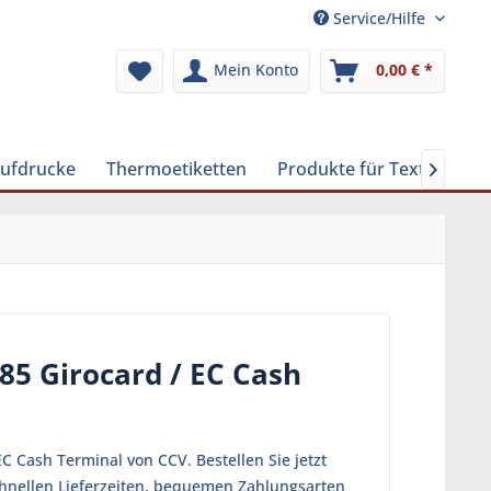
Service/Hilfe
Mein Konto
0,00 € *
Aufdrucke
Thermoetiketten
Produkte für Textilreinig

85 Girocard / EC Cash
C Cash Terminal von CCV. Bestellen Sie jetzt
chnellen Lieferzeiten, bequemen Zahlungsarten