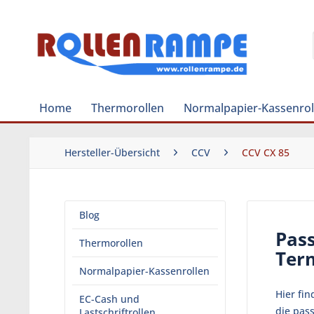
Home
Thermorollen
Normalpapier-Kassenrol
Hersteller-Übersicht
CCV
CCV CX 85
Blog
Pass
Thermorollen
Ter
Normalpapier-Kassenrollen
Hier fin
EC-Cash und
die pas
Lastschriftrollen