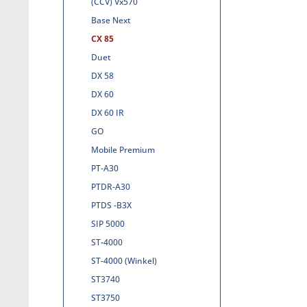
(CCV) Vx570
Base Next
CX 85
Duet
DX 58
DX 60
DX 60 IR
GO
Mobile Premium
PT-A30
PTDR-A30
PTDS -B3X
SIP 5000
ST-4000
ST-4000 (Winkel)
ST3740
ST3750