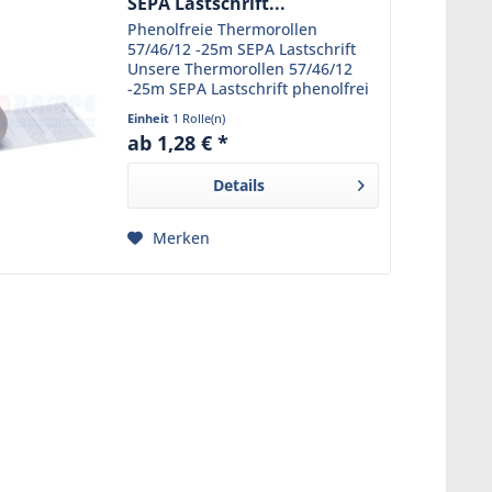
SEPA Lastschrift...
Phenolfreie Thermorollen
57/46/12 -25m SEPA Lastschrift
Unsere Thermorollen 57/46/12
-25m SEPA Lastschrift phenolfrei
sind die ideale Lösung für Ihr EC-
Einheit
1 Rolle(n)
Cash und Girocard Terminal. Mit
ab 1,28 € *
einer Breite von 57mm, einem
Durchmesser von...
Details
Merken