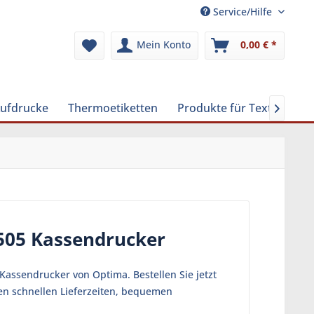
Service/Hilfe
Mein Konto
0,00 € *
Aufdrucke
Thermoetiketten
Produkte für Textilreinig

505 Kassendrucker
Kassendrucker von Optima. Bestellen Sie jetzt
en schnellen Lieferzeiten, bequemen