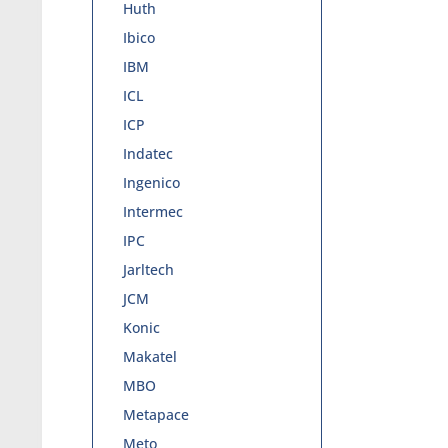
Huth
Ibico
IBM
ICL
ICP
Indatec
Ingenico
Intermec
IPC
Jarltech
JCM
Konic
Makatel
MBO
Metapace
Meto