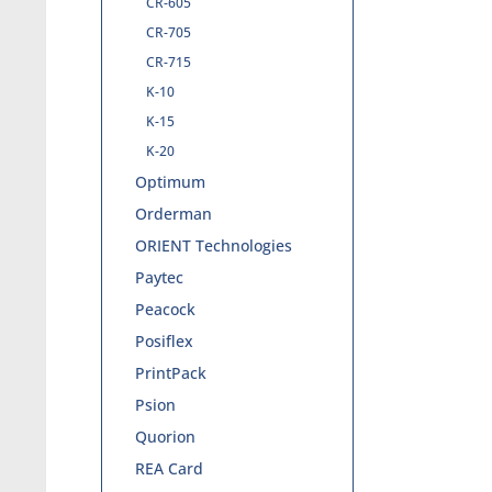
CR-605
CR-705
CR-715
K-10
K-15
K-20
Optimum
Orderman
ORIENT Technologies
Paytec
Peacock
Posiflex
PrintPack
Psion
Quorion
REA Card