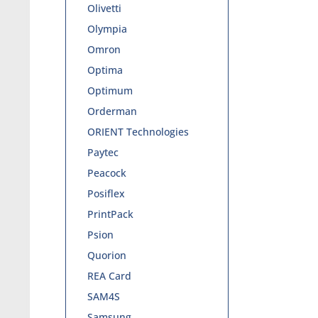
Olivetti
Olympia
Omron
Optima
Optimum
Orderman
ORIENT Technologies
Paytec
Peacock
Posiflex
PrintPack
Psion
Quorion
REA Card
SAM4S
Samsung