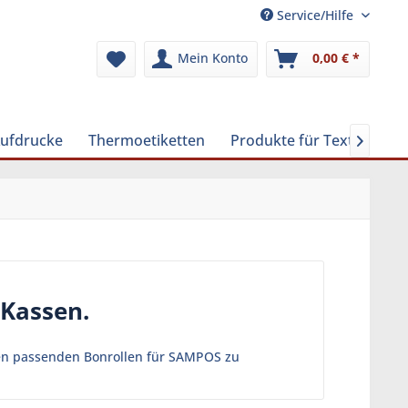
Service/Hilfe
Mein Konto
0,00 € *
Aufdrucke
Thermoetiketten
Produkte für Textilreinig

 Kassen.
llen passenden Bonrollen für SAMPOS zu