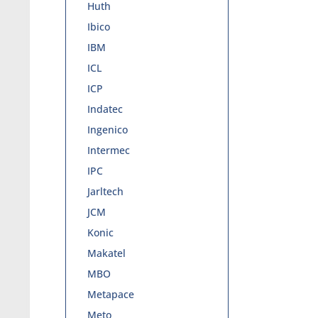
Huth
Ibico
IBM
ICL
ICP
Indatec
Ingenico
Intermec
IPC
Jarltech
JCM
Konic
Makatel
MBO
Metapace
Meto