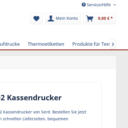
Service/Hilfe
Mein Konto
0,00 € *
Aufdrucke
Thermoetiketten
Produkte für Textilreinig

02 Kassendrucker
 Kassendrucker von Serd. Bestellen Sie jetzt
n schnellen Lieferzeiten, bequemen