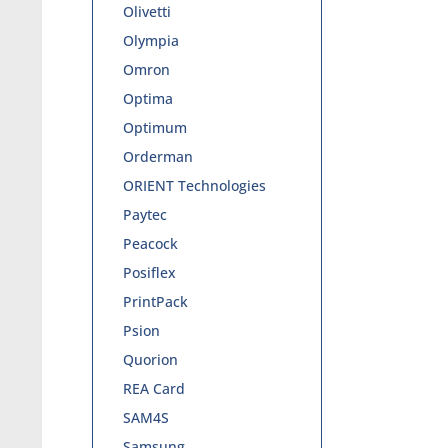
Olivetti
Olympia
Omron
Optima
Optimum
Orderman
ORIENT Technologies
Paytec
Peacock
Posiflex
PrintPack
Psion
Quorion
REA Card
SAM4S
Samsung