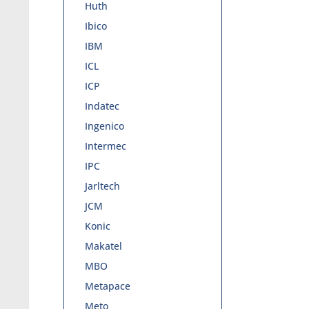
Huth
Ibico
IBM
ICL
ICP
Indatec
Ingenico
Intermec
IPC
Jarltech
JCM
Konic
Makatel
MBO
Metapace
Meto