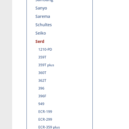
Sanyo
Sarema
Schultes
Seiko
Serd
1210-PD
359T
359T plus
360T
362T
396
396F
949
ECR-199
ECR-299
ECR-359 plus