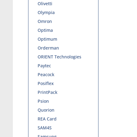
Olivetti
Olympia
Omron
Optima
Optimum
Orderman
ORIENT Technologies
Paytec
Peacock
Posiflex
PrintPack
Psion
Quorion
REA Card
SAM4S
Samsung