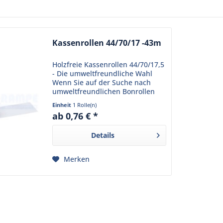
Kassenrollen 44/70/17 -43m
Holzfreie Kassenrollen 44/70/17,5
- Die umweltfreundliche Wahl
Wenn Sie auf der Suche nach
umweltfreundlichen Bonrollen
sind, könnten diese holzfreie
Einheit
1 Rolle(n)
Kassenrollen 44/70/17,5 die
ab 0,76 € *
Passenden für Sie sein. Sie sind
aus Normalpapier...
Details
Merken