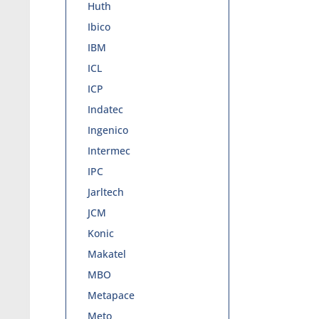
Huth
Ibico
IBM
ICL
ICP
Indatec
Ingenico
Intermec
IPC
Jarltech
JCM
Konic
Makatel
MBO
Metapace
Meto