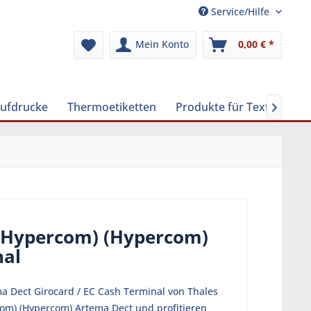
Service/Hilfe
Mein Konto
0,00 € *
Aufdrucke
Thermoetiketten
Produkte für Textilreinig

 (Hypercom) (Hypercom)
nal
a Dect Girocard / EC Cash Terminal von Thales
rcom) (Hypercom) Artema Dect und profitieren