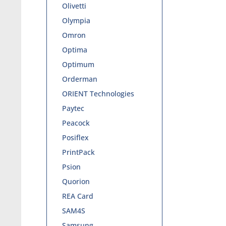
Olivetti
Olympia
Omron
Optima
Optimum
Orderman
ORIENT Technologies
Paytec
Peacock
Posiflex
PrintPack
Psion
Quorion
REA Card
SAM4S
Samsung