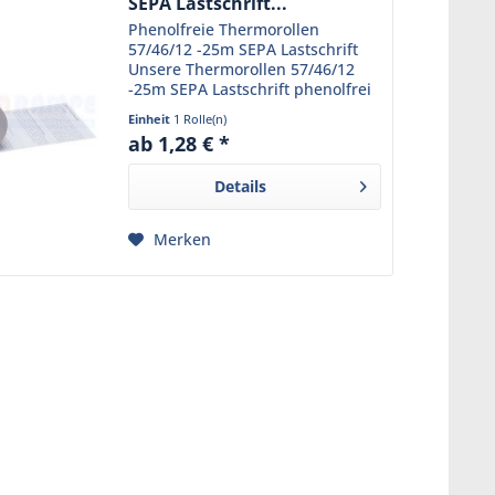
SEPA Lastschrift...
Phenolfreie Thermorollen
57/46/12 -25m SEPA Lastschrift
Unsere Thermorollen 57/46/12
-25m SEPA Lastschrift phenolfrei
sind die ideale Lösung für Ihr EC-
Einheit
1 Rolle(n)
Cash und Girocard Terminal. Mit
ab 1,28 € *
einer Breite von 57mm, einem
Durchmesser von...
Details
Merken