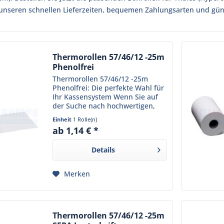
 unseren schnellen Lieferzeiten, bequemen Zahlungsarten und gün
Thermorollen 57/46/12 -25m
Phenolfrei
Thermorollen 57/46/12 -25m
Phenolfrei: Die perfekte Wahl für
Ihr Kassensystem Wenn Sie auf
der Suche nach hochwertigen,
umweltfreundlichen und
Einheit
1 Rolle(n)
langlebigen Thermorollen für Ihr
ab 1,14 € *
Kassensystem sind, sind unsere
Thermorollen 57/46/12 -25m...
Details
Merken
Thermorollen 57/46/12 -25m