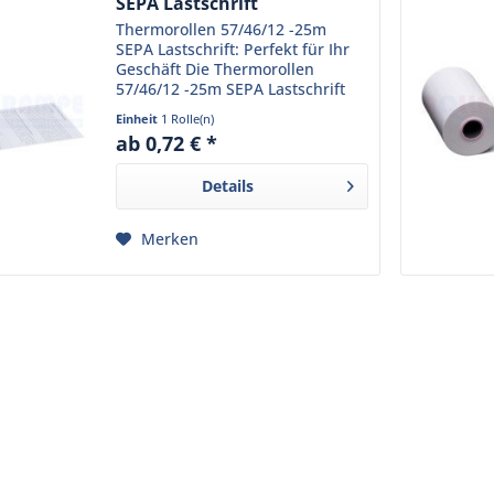
SEPA Lastschrift
Thermorollen 57/46/12 -25m
SEPA Lastschrift: Perfekt für Ihr
Geschäft Die Thermorollen
57/46/12 -25m SEPA Lastschrift
sind die ideale Wahl für
Einheit
1 Rolle(n)
Einzelhandelsgeschäfte und
ab 0,72 € *
Gastronomiebetriebe mit
mittlerem Kundenaufkommen.
Details
Hergestellt...
Merken