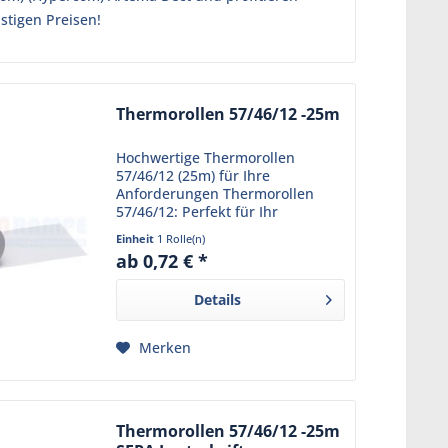
stigen Preisen!
Thermorollen 57/46/12 -25m
Hochwertige Thermorollen
57/46/12 (25m) für Ihre
Anforderungen Thermorollen
57/46/12: Perfekt für Ihr
Ladengeschäft Die Thermorollen
Einheit
1 Rolle(n)
57/25m/12 eignen sich perfekt
ab 0,72 € *
für ein Ladengeschäft. Mit einer
Lauflänge von 25 m bieten sich...
Details
Merken
Thermorollen 57/46/12 -25m