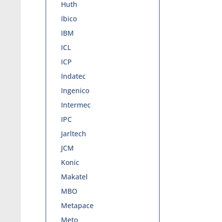
Huth
Ibico
IBM
ICL
ICP
Indatec
Ingenico
Intermec
IPC
Jarltech
JCM
Konic
Makatel
MBO
Metapace
Meto