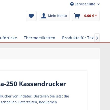
Service/Hilfe
Mein Konto
0,00 € *
Aufdrucke
Thermoetiketten
Produkte für Textilreinig

ka-250 Kassendrucker
cker von Indatec. Bestellen Sie jetzt die
n schnellen Lieferzeiten, bequemen