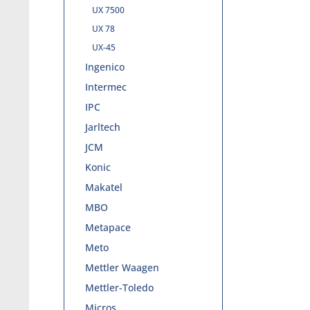
UX 7500
UX 78
UX-45
Ingenico
Intermec
IPC
Jarltech
JCM
Konic
Makatel
MBO
Metapace
Meto
Mettler Waagen
Mettler-Toledo
Micros