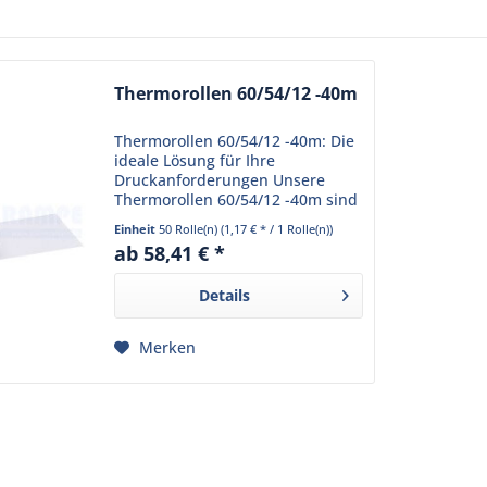
Thermorollen 60/54/12 -40m
Thermorollen 60/54/12 -40m: Die
ideale Lösung für Ihre
Druckanforderungen Unsere
Thermorollen 60/54/12 -40m sind
speziell für den Einsatz in
Einheit
50 Rolle(n)
(1,17 € * / 1 Rolle(n))
Thermotransferdruckern
ab 58,41 € *
konzipiert. Sie bieten eine
hervorragende...
Details
Merken