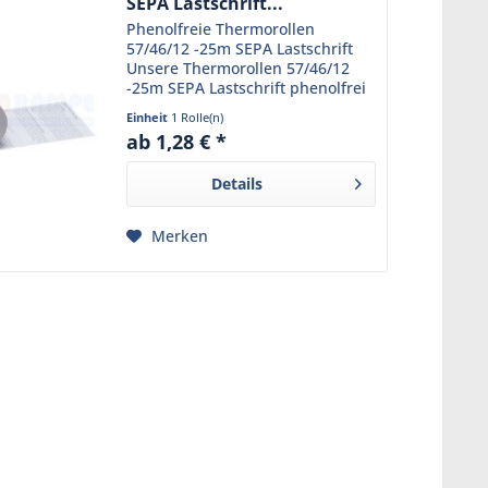
SEPA Lastschrift...
Phenolfreie Thermorollen
57/46/12 -25m SEPA Lastschrift
Unsere Thermorollen 57/46/12
-25m SEPA Lastschrift phenolfrei
sind die ideale Lösung für Ihr EC-
Einheit
1 Rolle(n)
Cash und Girocard Terminal. Mit
ab 1,28 € *
einer Breite von 57mm, einem
Durchmesser von...
Details
Merken