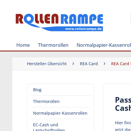
Home
Thermorollen
Normalpapier-Kassenrol
Hersteller-Übersicht
REA Card
REA Card 
Blog
Pass
Thermorollen
Cas
Normalpapier-Kassenrollen
Hier fi
EC-Cash und
jetzt d
Lastschriftrollen