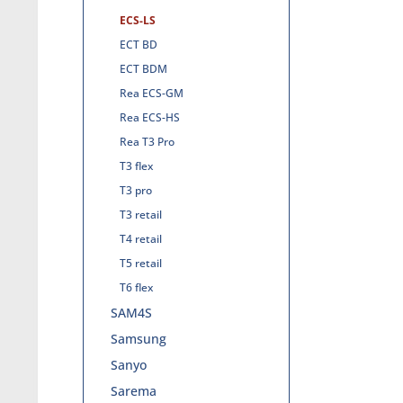
ECS-LS
ECT BD
ECT BDM
Rea ECS-GM
Rea ECS-HS
Rea T3 Pro
T3 flex
T3 pro
T3 retail
T4 retail
T5 retail
T6 flex
SAM4S
Samsung
Sanyo
Sarema