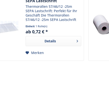
SEPA Lastschrift
Thermorollen 57/46/12 -25m
SEPA Lastschrift: Perfekt für Ihr
Geschäft Die Thermorollen
57/46/12 -25m SEPA Lastschrift
sind die ideale Wahl für
Einheit
1 Rolle(n)
Einzelhandelsgeschäfte und
ab 0,72 € *
Gastronomiebetriebe mit
mittlerem Kundenaufkommen.
Details
Hergestellt...
Merken