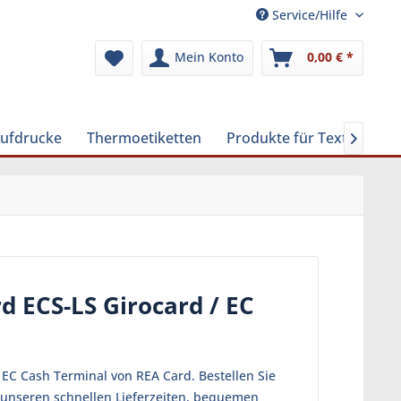
Service/Hilfe
Mein Konto
0,00 € *
Aufdrucke
Thermoetiketten
Produkte für Textilreinig

d ECS-LS Girocard / EC
 EC Cash Terminal von REA Card. Bestellen Sie
n unseren schnellen Lieferzeiten, bequemen