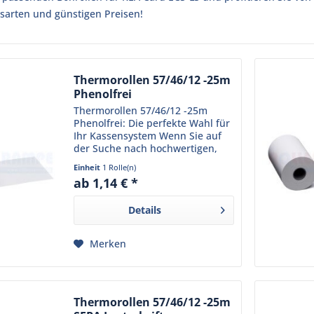
sarten und günstigen Preisen!
Thermorollen 57/46/12 -25m
Phenolfrei
Thermorollen 57/46/12 -25m
Phenolfrei: Die perfekte Wahl für
Ihr Kassensystem Wenn Sie auf
der Suche nach hochwertigen,
umweltfreundlichen und
Einheit
1 Rolle(n)
langlebigen Thermorollen für Ihr
ab 1,14 € *
Kassensystem sind, sind unsere
Thermorollen 57/46/12 -25m...
Details
Merken
Thermorollen 57/46/12 -25m