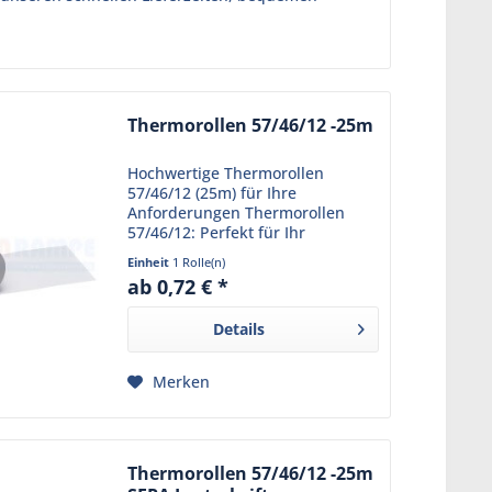
Thermorollen 57/46/12 -25m
Hochwertige Thermorollen
57/46/12 (25m) für Ihre
Anforderungen Thermorollen
57/46/12: Perfekt für Ihr
Ladengeschäft Die Thermorollen
Einheit
1 Rolle(n)
57/25m/12 eignen sich perfekt
ab 0,72 € *
für ein Ladengeschäft. Mit einer
Lauflänge von 25 m bieten sich...
Details
Merken
Thermorollen 57/46/12 -25m