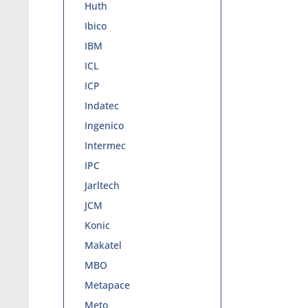
Huth
Ibico
IBM
ICL
ICP
Indatec
Ingenico
Intermec
IPC
Jarltech
JCM
Konic
Makatel
MBO
Metapace
Meto