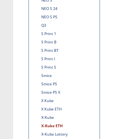
NEO S
NEO S 24
NEO S PS
Q3
S Print 1
S Print B
S Print BT
S Print I
S Print S
Smice
Smice PS
Smice PS X
X Kube
X Kube ETH
X-Kube
X-Kube ETH
X-Kube Lottery