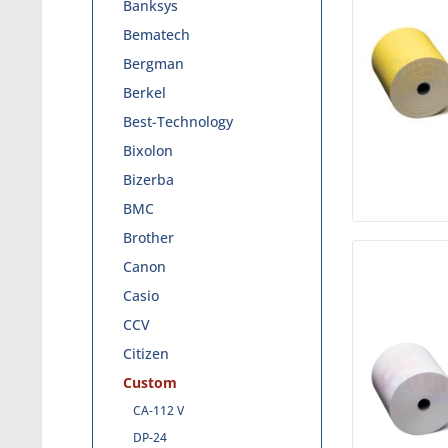
Banksys
Bematech
Bergman
Berkel
Best-Technology
Bixolon
Bizerba
BMC
Brother
Canon
Casio
CCV
Citizen
Custom
CA-112 V
DP-24