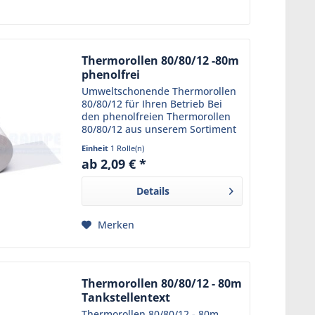
Thermorollen 80/80/12 -80m
phenolfrei
Umweltschonende Thermorollen
80/80/12 für Ihren Betrieb Bei
den phenolfreien Thermorollen
80/80/12 aus unserem Sortiment
trifft Funktionalität auf
Einheit
1 Rolle(n)
Umweltbewusstsein. Das robuste
ab 2,09 € *
Kassenpapier ist phenolfrei und
schützt somit nicht nur...
Details
Merken
Thermorollen 80/80/12 - 80m
Tankstellentext
Thermorollen 80/80/12 - 80m