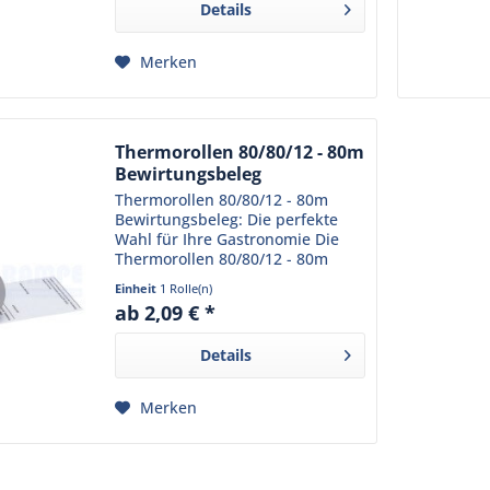
Details
gefertigt und...
Merken
Thermorollen 80/80/12 - 80m
Bewirtungsbeleg
Thermorollen 80/80/12 - 80m
Bewirtungsbeleg: Die perfekte
Wahl für Ihre Gastronomie Die
Thermorollen 80/80/12 - 80m
Bewirtungsbeleg sind ein
Einheit
1 Rolle(n)
unverzichtbares Produkt für Ihr
ab 2,09 € *
Restaurant oder Café. Sie erfüllen
alle Anforderungen, die...
Details
Merken