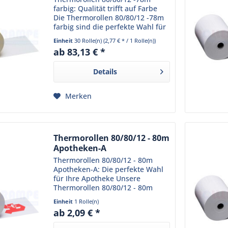
farbig: Qualität trifft auf Farbe
Die Thermorollen 80/80/12 -78m
farbig sind die perfekte Wahl für
Ihr Geschäft. Sie sind speziell für
Einheit
30 Rolle(n)
(2,77 € * / 1 Rolle(n))
den Einsatz in Thermodruckern
ab 83,13 € *
konzipiert und liefern stets...
Details
Merken
Thermorollen 80/80/12 - 80m
Apotheken-A
Thermorollen 80/80/12 - 80m
Apotheken-A: Die perfekte Wahl
für Ihre Apotheke Unsere
Thermorollen 80/80/12 - 80m
Apotheken-A sind speziell für
Einheit
1 Rolle(n)
den Einsatz in Apotheken
ab 2,09 € *
konzipiert. Sie sind aus
hochwertigem Thermopapier