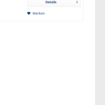
Details
BPA-freiem...
Merken