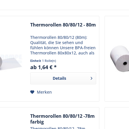
Thermorollen 80/80/12 - 80m
Thermorollen 80/80/12 (80m):
Qualität, die Sie sehen und
fühlen können Unsere BPA-freien
Thermorollen 80x80x12, auch als
Kassenrollen 80x80x12 oder
Einheit
1 Rolle(n)
Thermo-Bonrollen 80x80x12
ab 1,64 € *
bekannt, stehen für Qualität und
Zuverlässigkeit, die Ihr...
Details
Merken
Thermorollen 80/80/12 -78m
farbig
Thermorollen 80/80/12 -78m