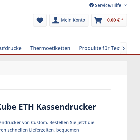
Service/Hilfe
Mein Konto
0,00 € *
Aufdrucke
Thermoetiketten
Produkte für Textilreinig

Kube ETH Kassendrucker
ndrucker von Custom. Bestellen Sie jetzt die
ren schnellen Lieferzeiten, bequemen