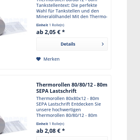
Tankstellentext: Die perfekte
Wahl für Tankstellen und den
Mineralölhandel Mit den Thermo-
Tankstellenrollen 80/80m/12 aus
Einheit
1 Rolle(n)
unserem Sortiment sind Sie
ab 2,05 € *
immer bestens beraten. Diese
Bonrollen sind bereits mit...
Details
Merken
Thermorollen 80/80/12 - 80m
SEPA Lastschrift
Thermorollen 80x80x12 - 80m
SEPA Lastschrift Entdecken Sie
unsere hochwertigen
Thermorollen 80/80/12 - 80m
SEPA Lastschrift , die ideal für
Einheit
1 Rolle(n)
Kassensysteme mit
ab 2,08 € *
Lastschriftzahlung sind.
Hergestellt aus hochwertigem,