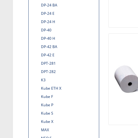
DP-24 BA
DP-24 E
DP-24 H
DP-40
DP-40 H
DP-42 BA
DP-42 E
DPT-281
DPT-282
K3
Kube ETH X
Kube F
Kube P
Kube S
Kube X
MAX