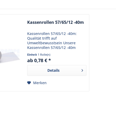
Kassenrollen 57/65/12 -40m
Kassenrollen 57/65/12 -40m:
Qualität trifft auf
Umweltbewusstsein Unsere
Kassenrollen 57/65/12 -40m
bieten eine hohe Qualität und
Einheit
1 Rolle(n)
schonen gleichzeitig die Umwelt.
ab 0,78 € *
Diese Kassenrollen sind nicht nur
holzfrei, sondern auch...
Details
Merken