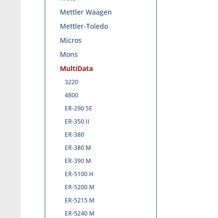
Mettler Waagen
Mettler-Toledo
Micros
Mons
MultiData
3220
4800
ER-290 SE
ER-350 II
ER-380
ER-380 M
ER-390 M
ER-5100 H
ER-5200 M
ER-5215 M
ER-5240 M