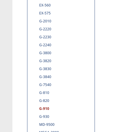
EX-560
EX-575
G-2010
G-2220
G-2230
G-2240
G-3800
G-3820
G-3830
G-3840
G-7540
G-810
G-820
G-910
G-930
MD-9500