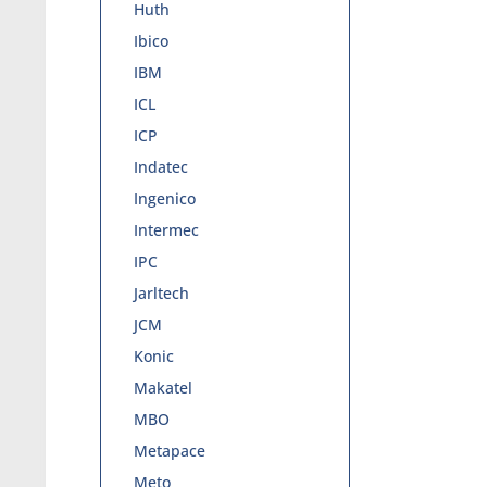
Huth
Ibico
IBM
ICL
ICP
Indatec
Ingenico
Intermec
IPC
Jarltech
JCM
Konic
Makatel
MBO
Metapace
Meto