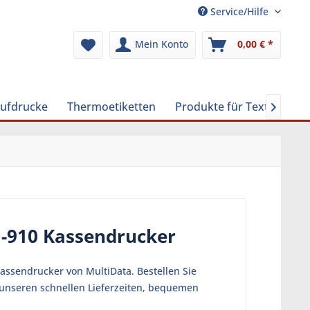
Service/Hilfe
Mein Konto
0,00 € *
Aufdrucke
Thermoetiketten
Produkte für Textilreinig

G-910 Kassendrucker
assendrucker von MultiData. Bestellen Sie
n unseren schnellen Lieferzeiten, bequemen