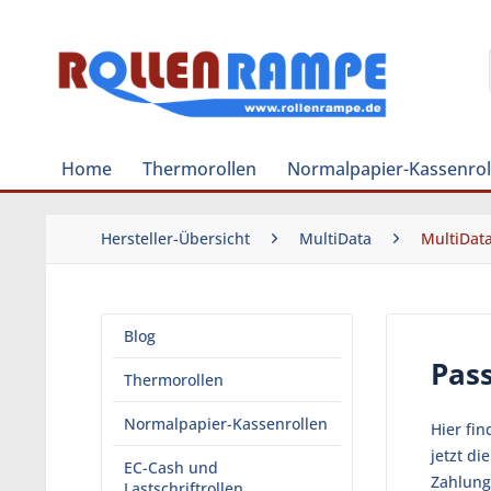
Home
Thermorollen
Normalpapier-Kassenrol
Hersteller-Übersicht
MultiData
MultiDat
Blog
Pas
Thermorollen
Normalpapier-Kassenrollen
Hier fi
jetzt d
EC-Cash und
Zahlung
Lastschriftrollen