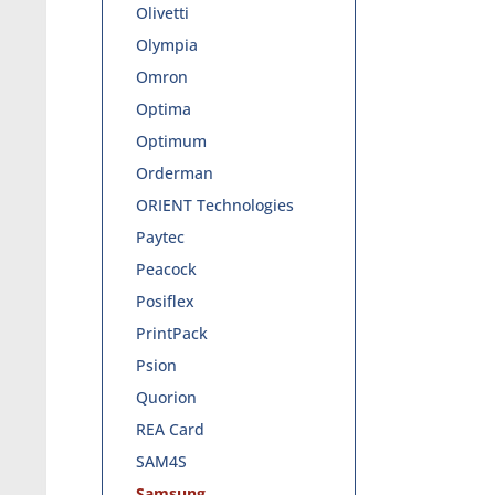
Olivetti
Olympia
Omron
Optima
Optimum
Orderman
ORIENT Technologies
Paytec
Peacock
Posiflex
PrintPack
Psion
Quorion
REA Card
SAM4S
Samsung