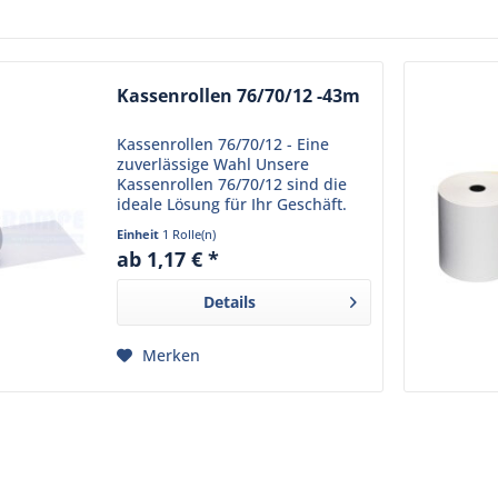
Kassenrollen 76/70/12 -43m
Kassenrollen 76/70/12 - Eine
zuverlässige Wahl Unsere
Kassenrollen 76/70/12 sind die
ideale Lösung für Ihr Geschäft.
Hergestellt aus hochwertigem
Einheit
1 Rolle(n)
Normalpapier mit einer
ab 1,17 € *
Grammatur vn 60g ,
gewährleisten sie eine klare und
Details
dauerhafte...
Merken