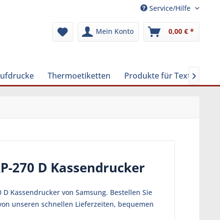
Service/Hilfe
Mein Konto
0,00 € *
Aufdrucke
Thermoetiketten
Produkte für Textilreinig

RP-270 D Kassendrucker
0 D Kassendrucker von Samsung. Bestellen Sie
 von unseren schnellen Lieferzeiten, bequemen