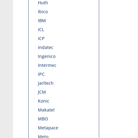
Huth
Ibico
IBM
ICL
ICP
Indatec
Ingenico
Intermec
IPC
Jarltech
JCM
Konic
Makatel
MBO
Metapace
Meto