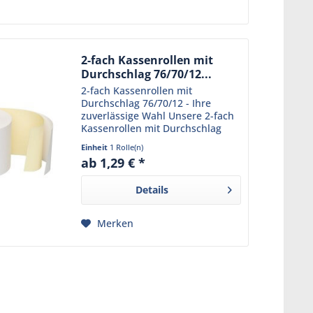
2-fach Kassenrollen mit
Durchschlag 76/70/12...
2-fach Kassenrollen mit
Durchschlag 76/70/12 - Ihre
zuverlässige Wahl Unsere 2-fach
Kassenrollen mit Durchschlag
76/70/12 sind die perfekte
Einheit
1 Rolle(n)
Lösung für Ihr Geschäft. Sie sind
ab 1,29 € *
speziell für den Einsatz in
verschiedenen Kassensystemen...
Details
Merken