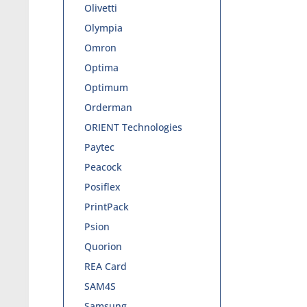
Olivetti
Olympia
Omron
Optima
Optimum
Orderman
ORIENT Technologies
Paytec
Peacock
Posiflex
PrintPack
Psion
Quorion
REA Card
SAM4S
Samsung