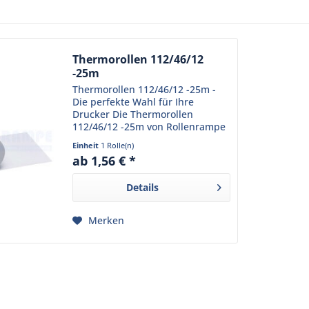
Thermorollen 112/46/12
-25m
Thermorollen 112/46/12 -25m -
Die perfekte Wahl für Ihre
Drucker Die Thermorollen
112/46/12 -25m von Rollenrampe
sind speziell für den Einsatz in
Einheit
1 Rolle(n)
einer Vielzahl von Druckern
ab 1,56 € *
konzipiert, darunter Modelle von
Citizen, Seiko und Star....
Details
Merken