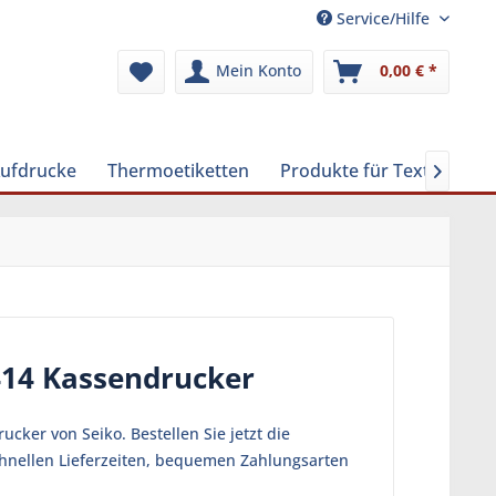
Service/Hilfe
Mein Konto
0,00 € *
Aufdrucke
Thermoetiketten
Produkte für Textilreinig

414 Kassendrucker
ker von Seiko. Bestellen Sie jetzt die
chnellen Lieferzeiten, bequemen Zahlungsarten