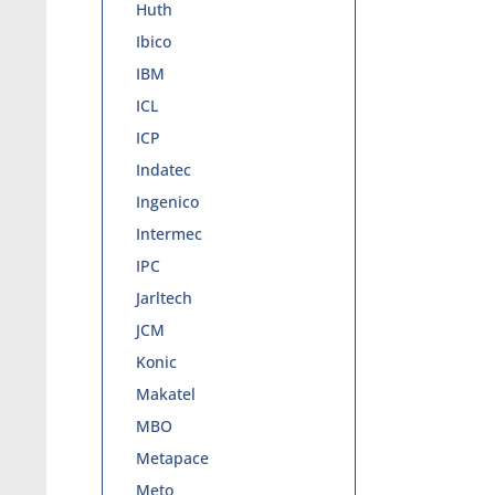
Huth
Ibico
IBM
ICL
ICP
Indatec
Ingenico
Intermec
IPC
Jarltech
JCM
Konic
Makatel
MBO
Metapace
Meto