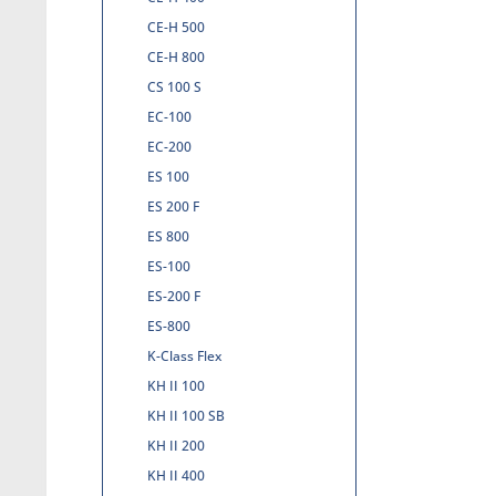
CE-H 500
CE-H 800
CS 100 S
EC-100
EC-200
ES 100
ES 200 F
ES 800
ES-100
ES-200 F
ES-800
K-Class Flex
KH II 100
KH II 100 SB
KH II 200
KH II 400