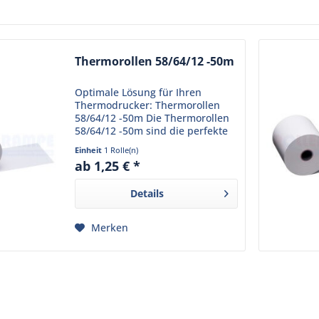
Thermorollen 58/64/12 -50m
Optimale Lösung für Ihren
Thermodrucker: Thermorollen
58/64/12 -50m Die Thermorollen
58/64/12 -50m sind die perfekte
Wahl für Ihren Thermodrucker
Einheit
1 Rolle(n)
am Point-of-Sale. Mit den Maßen
ab 1,25 € *
57 mm, 64 mm und 12 mm bieten
sie eine Lauflänge von...
Details
Merken