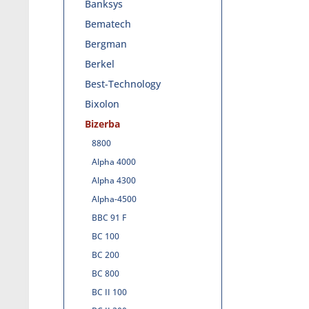
Banksys
Bematech
Bergman
Berkel
Best-Technology
Bixolon
Bizerba
8800
Alpha 4000
Alpha 4300
Alpha-4500
BBC 91 F
BC 100
BC 200
BC 800
BC II 100