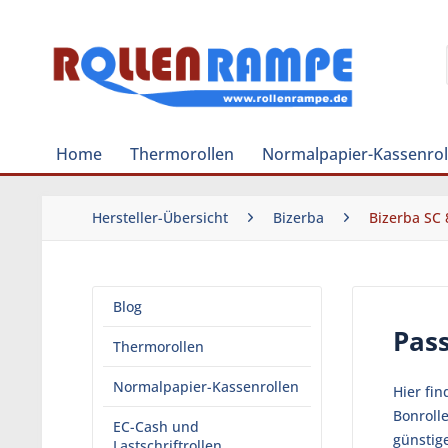
Home
Thermorollen
Normalpapier-Kassenrol
Hersteller-Übersicht
Bizerba
Bizerba SC 
Blog
Pass
Thermorollen
Normalpapier-Kassenrollen
Hier fi
Bonroll
EC-Cash und
günstig
Lastschriftrollen