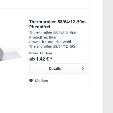
Thermorollen 58/64/12 -50m
Phenolfrei
Thermorollen 58/64/12 -50m
Phenolfrei: Ihre
umweltfreundliche Wahl
Thermorollen 58/64/12 -50m
Phenolfrei sind eine
Einheit
1 Rolle(n)
hervorragende Wahl für alle, die
ab 1,42 € *
Wert auf Qualität und
Umweltverträglichkeit legen.
Details
Diese Thermorollen sind...
Merken