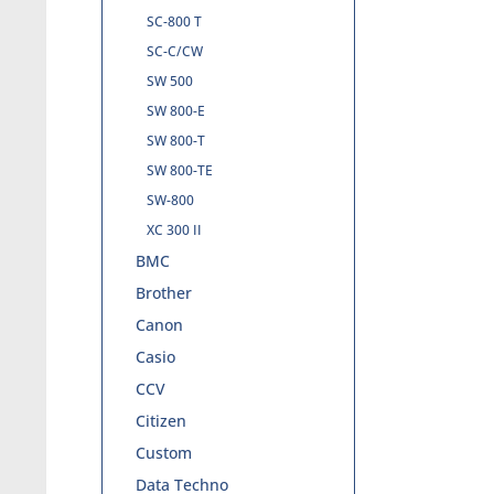
SC-800 T
SC-C/CW
SW 500
SW 800-E
SW 800-T
SW 800-TE
SW-800
XC 300 II
BMC
Brother
Canon
Casio
CCV
Citizen
Custom
Data Techno