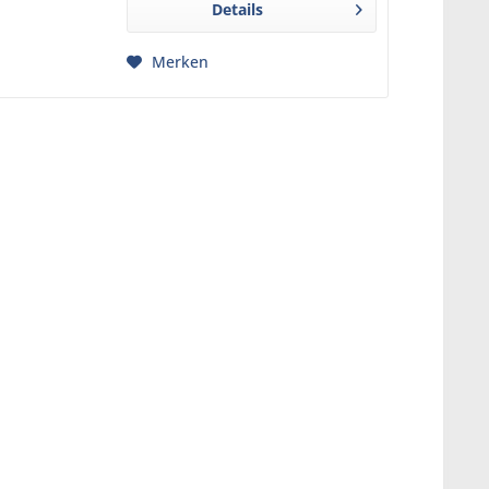
Details
BPA-freiem...
Merken