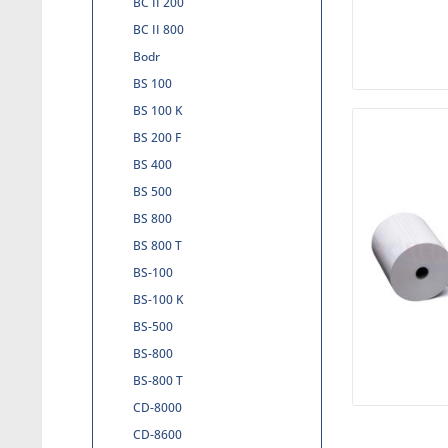
BC II 200
BC II 800
Bodr
BS 100
BS 100 K
BS 200 F
BS 400
BS 500
BS 800
BS 800 T
BS-100
BS-100 K
BS-500
BS-800
BS-800 T
CD-8000
CD-8600