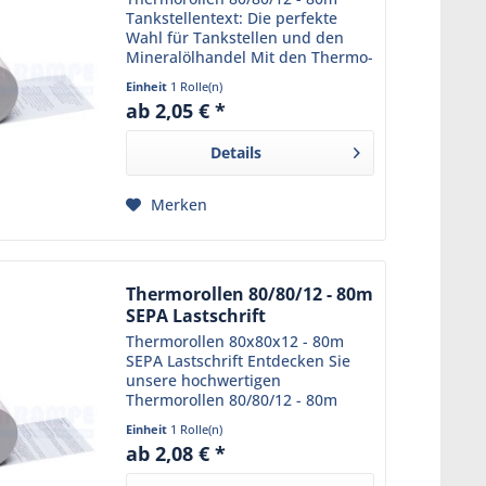
Tankstellentext: Die perfekte
Wahl für Tankstellen und den
Mineralölhandel Mit den Thermo-
Tankstellenrollen 80/80m/12 aus
Einheit
1 Rolle(n)
unserem Sortiment sind Sie
ab 2,05 € *
immer bestens beraten. Diese
Bonrollen sind bereits mit...
Details
Merken
Thermorollen 80/80/12 - 80m
SEPA Lastschrift
Thermorollen 80x80x12 - 80m
SEPA Lastschrift Entdecken Sie
unsere hochwertigen
Thermorollen 80/80/12 - 80m
SEPA Lastschrift , die ideal für
Einheit
1 Rolle(n)
Kassensysteme mit
ab 2,08 € *
Lastschriftzahlung sind.
Hergestellt aus hochwertigem,