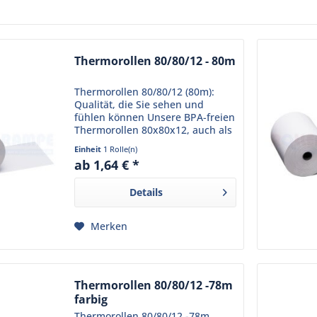
Thermorollen 80/80/12 - 80m
Thermorollen 80/80/12 (80m):
Qualität, die Sie sehen und
fühlen können Unsere BPA-freien
Thermorollen 80x80x12, auch als
Kassenrollen 80x80x12 oder
Einheit
1 Rolle(n)
Thermo-Bonrollen 80x80x12
ab 1,64 € *
bekannt, stehen für Qualität und
Zuverlässigkeit, die Ihr...
Details
Merken
Thermorollen 80/80/12 -78m
farbig
Thermorollen 80/80/12 -78m