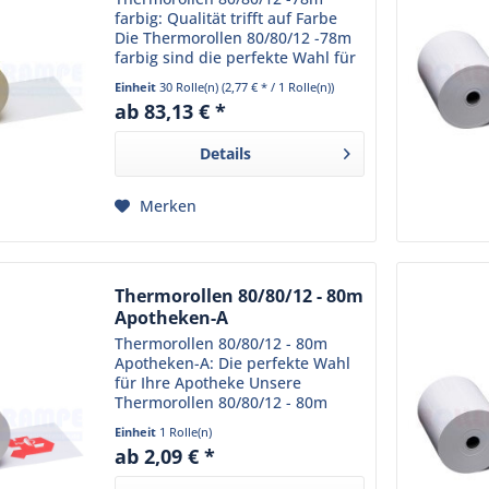
farbig: Qualität trifft auf Farbe
Die Thermorollen 80/80/12 -78m
farbig sind die perfekte Wahl für
Ihr Geschäft. Sie sind speziell für
Einheit
30 Rolle(n)
(2,77 € * / 1 Rolle(n))
den Einsatz in Thermodruckern
ab 83,13 € *
konzipiert und liefern stets...
Details
Merken
Thermorollen 80/80/12 - 80m
Apotheken-A
Thermorollen 80/80/12 - 80m
Apotheken-A: Die perfekte Wahl
für Ihre Apotheke Unsere
Thermorollen 80/80/12 - 80m
Apotheken-A sind speziell für
Einheit
1 Rolle(n)
den Einsatz in Apotheken
ab 2,09 € *
konzipiert. Sie sind aus
hochwertigem Thermopapier