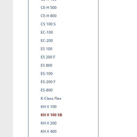
CE-H 500
CE-H 800
CS 100 S
EC-100
EC-200
ES 100
ES 200 F
ES 800
ES-100
ES-200 F
ES-800
K-Class Flex
KH II 100
KH II 100 SB
KH II 200
KH II 400