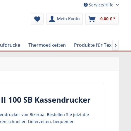
Service/Hilfe
Mein Konto
0,00 € *
Aufdrucke
Thermoetiketten
Produkte für Textilreinig

II 100 SB Kassendrucker
ndrucker von Bizerba. Bestellen Sie jetzt die
eren schnellen Lieferzeiten, bequemen