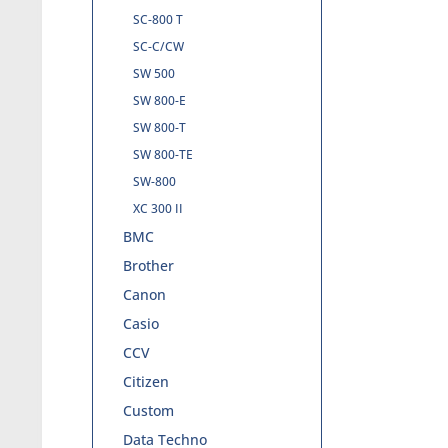
SC-800 T
SC-C/CW
SW 500
SW 800-E
SW 800-T
SW 800-TE
SW-800
XC 300 II
BMC
Brother
Canon
Casio
CCV
Citizen
Custom
Data Techno