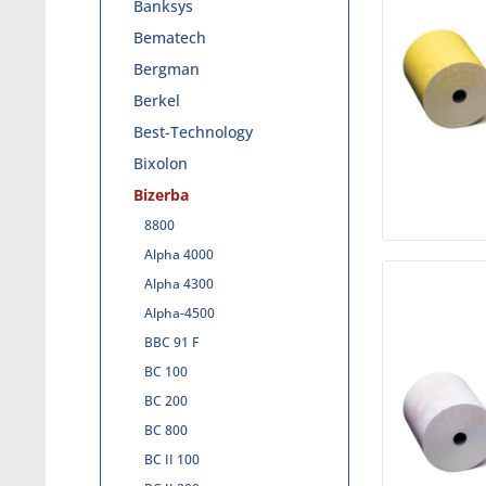
Banksys
Bematech
Bergman
Berkel
Best-Technology
Bixolon
Bizerba
8800
Alpha 4000
Alpha 4300
Alpha-4500
BBC 91 F
BC 100
BC 200
BC 800
BC II 100