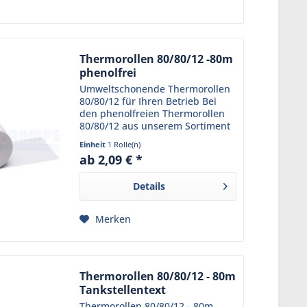
Thermorollen 80/80/12 -80m
phenolfrei
Umweltschonende Thermorollen
80/80/12 für Ihren Betrieb Bei
den phenolfreien Thermorollen
80/80/12 aus unserem Sortiment
trifft Funktionalität auf
Einheit
1 Rolle(n)
Umweltbewusstsein. Das robuste
ab 2,09 € *
Kassenpapier ist phenolfrei und
schützt somit nicht nur...
Details
Merken
Thermorollen 80/80/12 - 80m
Tankstellentext
Thermorollen 80/80/12 - 80m