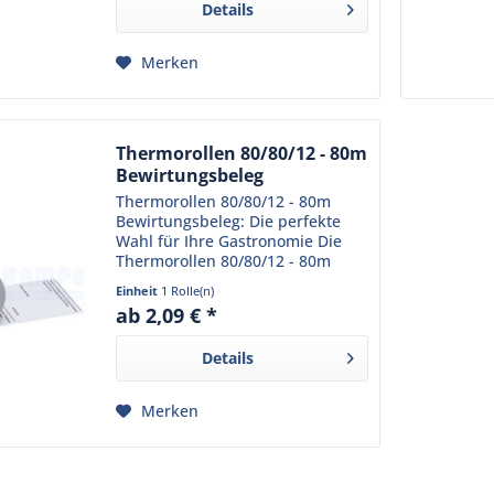
Details
gefertigt und...
Merken
Thermorollen 80/80/12 - 80m
Bewirtungsbeleg
Thermorollen 80/80/12 - 80m
Bewirtungsbeleg: Die perfekte
Wahl für Ihre Gastronomie Die
Thermorollen 80/80/12 - 80m
Bewirtungsbeleg sind ein
Einheit
1 Rolle(n)
unverzichtbares Produkt für Ihr
ab 2,09 € *
Restaurant oder Café. Sie erfüllen
alle Anforderungen, die...
Details
Merken