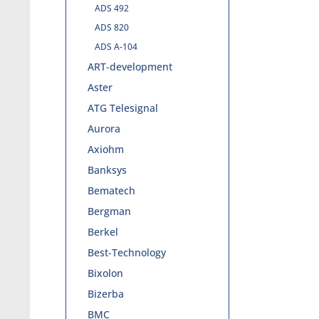
ADS 492
ADS 820
ADS A-104
ART-development
Aster
ATG Telesignal
Aurora
Axiohm
Banksys
Bematech
Bergman
Berkel
Best-Technology
Bixolon
Bizerba
BMC