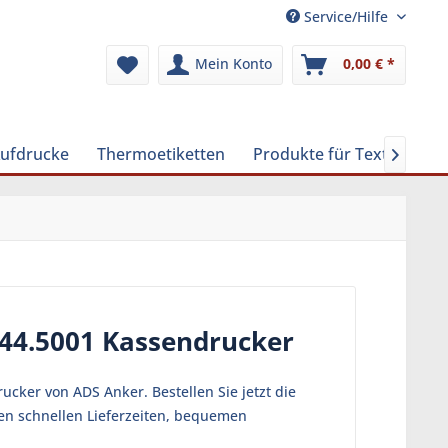
Service/Hilfe
Mein Konto
0,00 € *
Aufdrucke
Thermoetiketten
Produkte für Textilreinig

 44.5001 Kassendrucker
cker von ADS Anker. Bestellen Sie jetzt die
en schnellen Lieferzeiten, bequemen