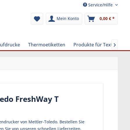
Service/Hilfe
Mein Konto
0,00 € *
Aufdrucke
Thermoetiketten
Produkte für Textilreinig

ledo FreshWay T
ndrucker von Mettler-Toledo. Bestellen Sie
en Sie von unseren schnellen Lieferzeiten,