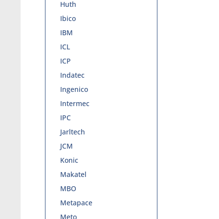
Huth
Ibico
IBM
ICL
ICP
Indatec
Ingenico
Intermec
IPC
Jarltech
JCM
Konic
Makatel
MBO
Metapace
Meto