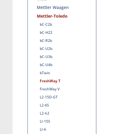
Mettler Waagen
Mettler-Toledo
bC-C2b
bC-H22
bC-R2b
bC-U2b
bC-U3b
bC-U4b
bTwin
FreshWay T
FreshWay V
L2-15D-GT
L2-6S
L2-h2
LI-15S
LI-6