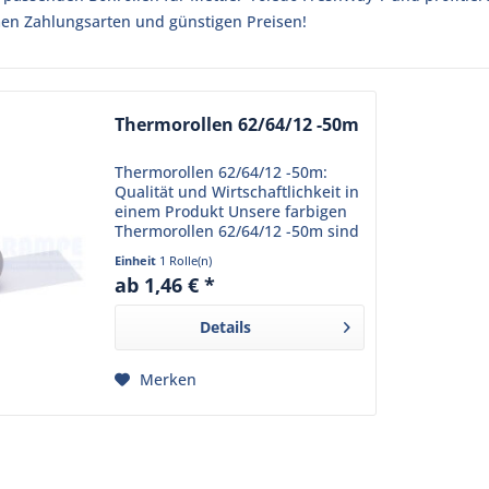
n Zahlungsarten und günstigen Preisen!
Thermorollen 62/64/12 -50m
Thermorollen 62/64/12 -50m:
Qualität und Wirtschaftlichkeit in
einem Produkt Unsere farbigen
Thermorollen 62/64/12 -50m sind
die perfekte Wahl für Ihr
Einheit
1 Rolle(n)
Geschäft. Mit einer Breite von
ab 1,46 € *
62mm, einem Durchmesser von
64mm und einem Kern...
Details
Merken