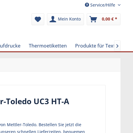
Service/Hilfe
Mein Konto
0,00 € *
Aufdrucke
Thermoetiketten
Produkte für Textilreinig

er-Toledo UC3 HT-A
 Mettler-Toledo. Bestellen Sie jetzt die
 unseren schnellen Lieferzeiten, bequemen