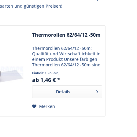
sarten und günstigen Preisen!
Thermorollen 62/64/12 -50m
Thermorollen 62/64/12 -50m:
Qualität und Wirtschaftlichkeit in
einem Produkt Unsere farbigen
Thermorollen 62/64/12 -50m sind
die perfekte Wahl für Ihr
Einheit
1 Rolle(n)
Geschäft. Mit einer Breite von
ab 1,46 € *
62mm, einem Durchmesser von
64mm und einem Kern...
Details
Merken