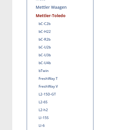
Mettler Waagen
Mettler-Toledo
bC-C2b
bC-H22
bC-R2b
bC-U2b
bC-U3b
bC-U4b
bTwin
FreshWay T
FreshWay V
L2-15D-GT
L2-6S
L2-h2
LI-15S
LI-6