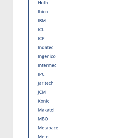
Huth
Ibico
IBM
ICL
ICP
Indatec
Ingenico
Intermec
IPC
Jarltech
JCM
Konic
Makatel
MBO
Metapace
Meto