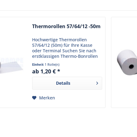
Thermorollen 57/64/12 -50m
Hochwertige Thermorollen
57/64/12 (50m) für Ihre Kasse
oder Terminal Suchen Sie nach
erstklassigen Thermo-Bonrollen
für Ihr Unternehmen? Dann sind
Einheit
1 Rolle(n)
die Thermorollen 57/64/12 genau
ab 1,20 € *
das Richtige für Sie! Minimieren
Sie Wartezeiten mit...
Details
Merken