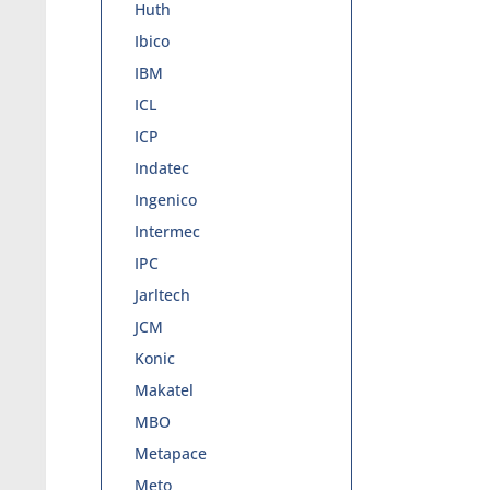
Huth
Ibico
IBM
ICL
ICP
Indatec
Ingenico
Intermec
IPC
Jarltech
JCM
Konic
Makatel
MBO
Metapace
Meto