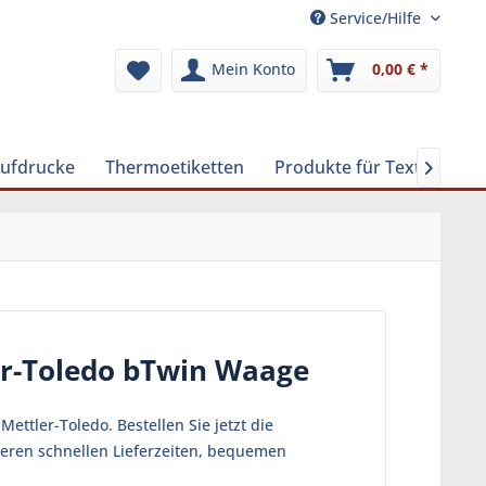
Service/Hilfe
Mein Konto
0,00 € *
Aufdrucke
Thermoetiketten
Produkte für Textilreinig

er-Toledo bTwin Waage
ttler-Toledo. Bestellen Sie jetzt die
seren schnellen Lieferzeiten, bequemen