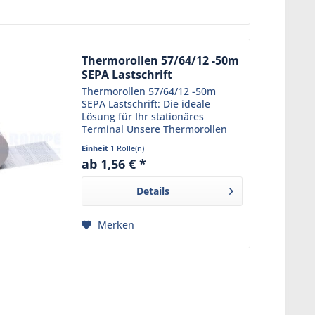
Thermorollen 57/64/12 -50m
SEPA Lastschrift
Thermorollen 57/64/12 -50m
SEPA Lastschrift: Die ideale
Lösung für Ihr stationäres
Terminal Unsere Thermorollen
57/64/12 -50m SEPA Lastschrift
Einheit
1 Rolle(n)
sind die perfekte Wahl für alle,
ab 1,56 € *
die Wert auf Qualität und
Zuverlässigkeit legen. Sie...
Details
Merken