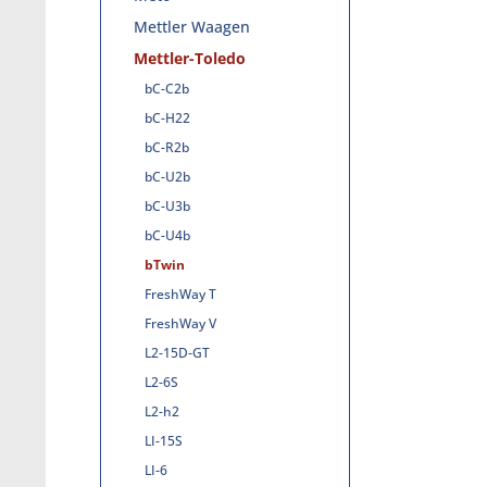
Mettler Waagen
Mettler-Toledo
bC-C2b
bC-H22
bC-R2b
bC-U2b
bC-U3b
bC-U4b
bTwin
FreshWay T
FreshWay V
L2-15D-GT
L2-6S
L2-h2
LI-15S
LI-6