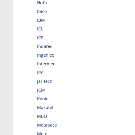
Huth
Ibico
IBM
ICL
ICP
Indatec
Ingenico
Intermec
IPC
Jarltech
JCM
Konic
Makatel
MBO
Metapace
Meto