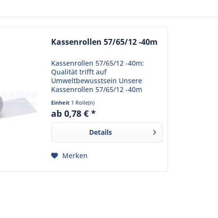
Kassenrollen 57/65/12 -40m
Kassenrollen 57/65/12 -40m:
Qualität trifft auf
Umweltbewusstsein Unsere
Kassenrollen 57/65/12 -40m
bieten eine hohe Qualität und
Einheit
1 Rolle(n)
schonen gleichzeitig die Umwelt.
ab 0,78 € *
Diese Kassenrollen sind nicht nur
holzfrei, sondern auch...
Details
Merken