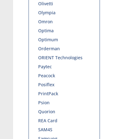
Olivetti
Olympia
Omron
Optima
Optimum
Orderman
ORIENT Technologies
Paytec
Peacock
Posiflex
PrintPack
Psion
Quorion
REA Card
SAM4S
Samsung