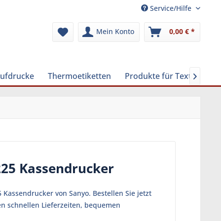
Service/Hilfe
Mein Konto
0,00 € *
Aufdrucke
Thermoetiketten
Produkte für Textilreinig

225 Kassendrucker
Kassendrucker von Sanyo. Bestellen Sie jetzt
en schnellen Lieferzeiten, bequemen