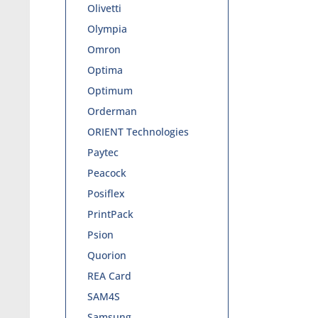
Olivetti
Olympia
Omron
Optima
Optimum
Orderman
ORIENT Technologies
Paytec
Peacock
Posiflex
PrintPack
Psion
Quorion
REA Card
SAM4S
Samsung