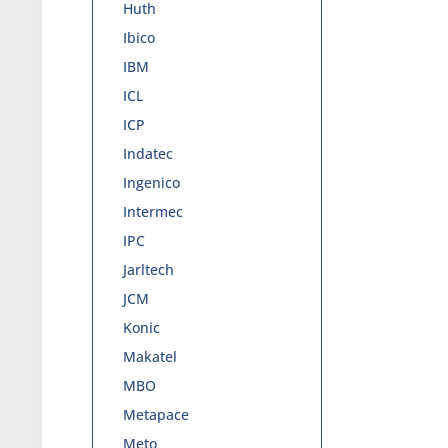
Huth
Ibico
IBM
ICL
ICP
Indatec
Ingenico
Intermec
IPC
Jarltech
JCM
Konic
Makatel
MBO
Metapace
Meto