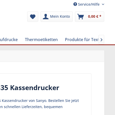
Service/Hilfe
Mein Konto
0,00 € *
Aufdrucke
Thermoetiketten
Produkte für Textilreinig

335 Kassendrucker
Kassendrucker von Sanyo. Bestellen Sie jetzt
en schnellen Lieferzeiten, bequemen