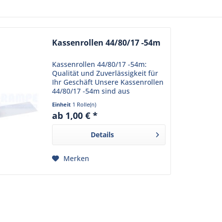
Kassenrollen 44/80/17 -54m
Kassenrollen 44/80/17 -54m:
Qualität und Zuverlässigkeit für
Ihr Geschäft Unsere Kassenrollen
44/80/17 -54m sind aus
hochwertigem Normalpapier
Einheit
1 Rolle(n)
gefertigt und bieten eine
ab 1,00 € *
hervorragende Druckqualität. Mit
einer Breite von 44mm, einem...
Details
Merken