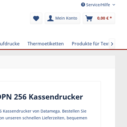
Service/Hilfe
Mein Konto
0,00 € *
Aufdrucke
Thermoetiketten
Produkte für Textilreinig

DPN 256 Kassendrucker
6 Kassendrucker von Datamega. Bestellen Sie
von unseren schnellen Lieferzeiten, bequemen