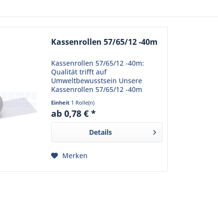
Kassenrollen 57/65/12 -40m
Kassenrollen 57/65/12 -40m:
Qualität trifft auf
Umweltbewusstsein Unsere
Kassenrollen 57/65/12 -40m
bieten eine hohe Qualität und
Einheit
1 Rolle(n)
schonen gleichzeitig die Umwelt.
ab 0,78 € *
Diese Kassenrollen sind nicht nur
holzfrei, sondern auch...
Details
Merken