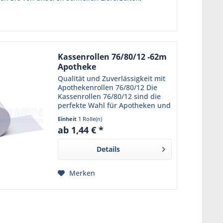
Kassenrollen 76/80/12 -62m
Apotheke
Qualität und Zuverlässigkeit mit
Apothekenrollen 76/80/12 Die
Kassenrollen 76/80/12 sind die
perfekte Wahl für Apotheken und
andere Geschäfte mit hohem
Einheit
1 Rolle(n)
Kundenaufkommen. Mit einer
ab 1,44 € *
Lauflänge von 62 Metern sorgen
sie dafür, dass die...
Details
Merken