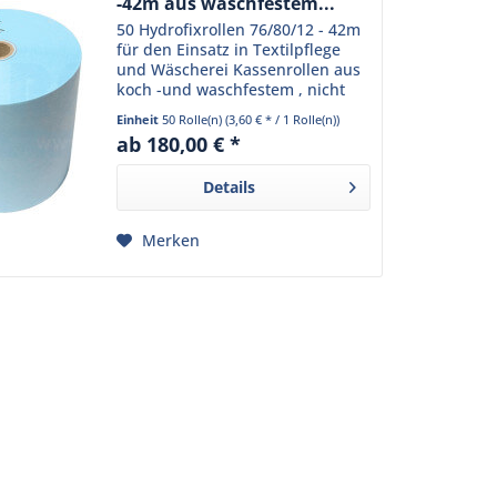
-42m aus waschfestem...
50 Hydrofixrollen 76/80/12 - 42m
für den Einsatz in Textilpflege
und Wäscherei Kassenrollen aus
koch -und waschfestem , nicht
ausbleichendem HYDROFIX-
Einheit
50 Rolle(n)
(3,60 € * / 1 Rolle(n))
Papier. Farbecht und absolut
ab 180,00 € *
reinigungsbeständig.
Details
Merken