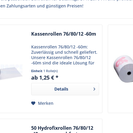
n Zahlungsarten und günstigen Preisen!
Kassenrollen 76/80/12 -60m
Kassenrollen 76/80/12 -60m:
Zuverlässig und schnell geliefert.
Unsere Kassenrollen 76/80/12
-60m sind die ideale Lösung für
eine Vielzahl von Terminals und
Einheit
1 Rolle(n)
Druckern. Sie sind aus
ab 1,25 € *
hochwertigem Normalpapier
gefertigt, das eine klare...
Details
Merken
50 Hydrofixrollen 76/80/12