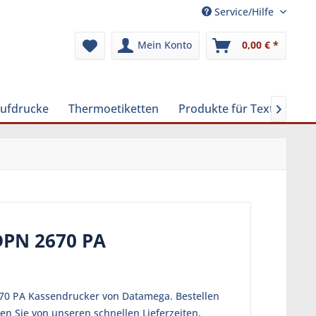
Service/Hilfe
Mein Konto
0,00 € *
Aufdrucke
Thermoetiketten
Produkte für Textilreinig

DPN 2670 PA
670 PA Kassendrucker von Datamega. Bestellen
en Sie von unseren schnellen Lieferzeiten,