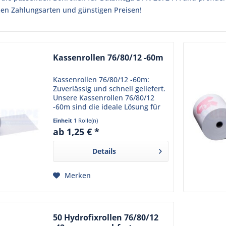
n Zahlungsarten und günstigen Preisen!
Kassenrollen 76/80/12 -60m
Kassenrollen 76/80/12 -60m:
Zuverlässig und schnell geliefert.
Unsere Kassenrollen 76/80/12
-60m sind die ideale Lösung für
eine Vielzahl von Terminals und
Einheit
1 Rolle(n)
Druckern. Sie sind aus
ab 1,25 € *
hochwertigem Normalpapier
gefertigt, das eine klare...
Details
Merken
50 Hydrofixrollen 76/80/12