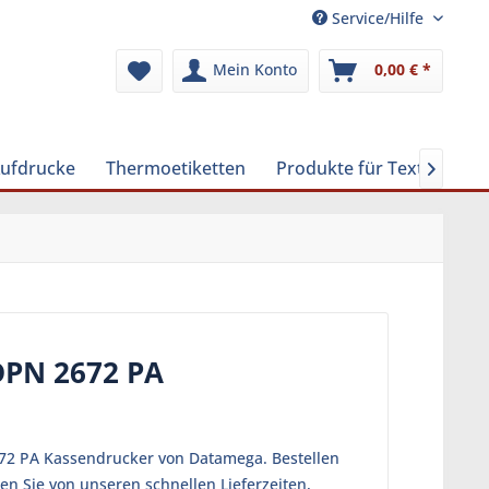
Service/Hilfe
Mein Konto
0,00 € *
Aufdrucke
Thermoetiketten
Produkte für Textilreinig

DPN 2672 PA
672 PA Kassendrucker von Datamega. Bestellen
en Sie von unseren schnellen Lieferzeiten,