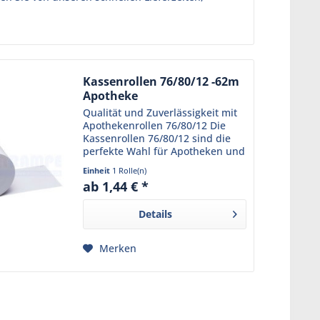
Kassenrollen 76/80/12 -62m
Apotheke
Qualität und Zuverlässigkeit mit
Apothekenrollen 76/80/12 Die
Kassenrollen 76/80/12 sind die
perfekte Wahl für Apotheken und
andere Geschäfte mit hohem
Einheit
1 Rolle(n)
Kundenaufkommen. Mit einer
ab 1,44 € *
Lauflänge von 62 Metern sorgen
sie dafür, dass die...
Details
Merken