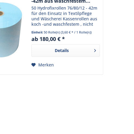
-42m aus waschfestem...
50 Hydrofixrollen 76/80/12 - 42m
für den Einsatz in Textilpflege
und Wäscherei Kassenrollen aus
koch -und waschfestem , nicht
ausbleichendem HYDROFIX-
Einheit
50 Rolle(n)
(3,60 € * / 1 Rolle(n))
Papier. Farbecht und absolut
ab 180,00 € *
reinigungsbeständig.
Details
Merken