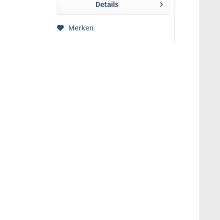
Details
BPA-freiem...
Merken