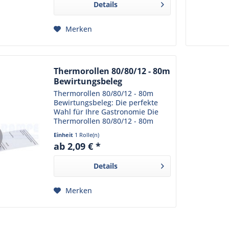
Details
gefertigt und...
Merken
Thermorollen 80/80/12 - 80m
Bewirtungsbeleg
Thermorollen 80/80/12 - 80m
Bewirtungsbeleg: Die perfekte
Wahl für Ihre Gastronomie Die
Thermorollen 80/80/12 - 80m
Bewirtungsbeleg sind ein
Einheit
1 Rolle(n)
unverzichtbares Produkt für Ihr
ab 2,09 € *
Restaurant oder Café. Sie erfüllen
alle Anforderungen, die...
Details
Merken