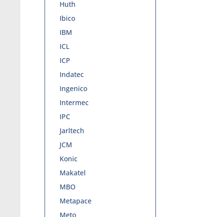
Huth
Ibico
IBM
ICL
ICP
Indatec
Ingenico
Intermec
IPC
Jarltech
JCM
Konic
Makatel
MBO
Metapace
Meto