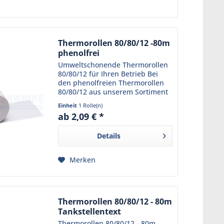
Thermorollen 80/80/12 -80m
phenolfrei
Umweltschonende Thermorollen
80/80/12 für Ihren Betrieb Bei
den phenolfreien Thermorollen
80/80/12 aus unserem Sortiment
trifft Funktionalität auf
Einheit
1 Rolle(n)
Umweltbewusstsein. Das robuste
ab 2,09 € *
Kassenpapier ist phenolfrei und
schützt somit nicht nur...
Details
Merken
Thermorollen 80/80/12 - 80m
Tankstellentext
Thermorollen 80/80/12 - 80m