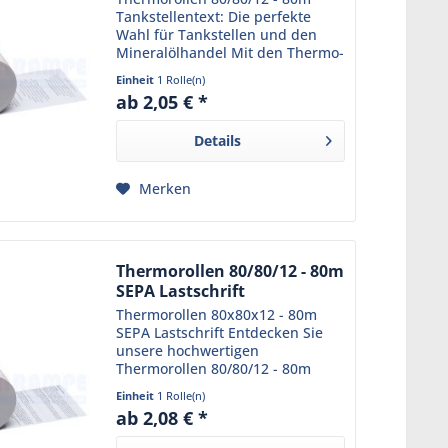
Tankstellentext: Die perfekte
Wahl für Tankstellen und den
Mineralölhandel Mit den Thermo-
Tankstellenrollen 80/80m/12 aus
Einheit
1 Rolle(n)
unserem Sortiment sind Sie
ab 2,05 € *
immer bestens beraten. Diese
Bonrollen sind bereits mit...
Details
Merken
Thermorollen 80/80/12 - 80m
SEPA Lastschrift
Thermorollen 80x80x12 - 80m
SEPA Lastschrift Entdecken Sie
unsere hochwertigen
Thermorollen 80/80/12 - 80m
SEPA Lastschrift , die ideal für
Einheit
1 Rolle(n)
Kassensysteme mit
ab 2,08 € *
Lastschriftzahlung sind.
Hergestellt aus hochwertigem,