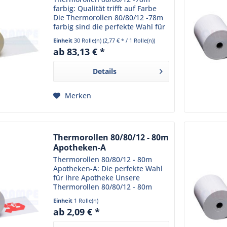
farbig: Qualität trifft auf Farbe
Die Thermorollen 80/80/12 -78m
farbig sind die perfekte Wahl für
Ihr Geschäft. Sie sind speziell für
Einheit
30 Rolle(n)
(2,77 € * / 1 Rolle(n))
den Einsatz in Thermodruckern
ab 83,13 € *
konzipiert und liefern stets...
Details
Merken
Thermorollen 80/80/12 - 80m
Apotheken-A
Thermorollen 80/80/12 - 80m
Apotheken-A: Die perfekte Wahl
für Ihre Apotheke Unsere
Thermorollen 80/80/12 - 80m
Apotheken-A sind speziell für
Einheit
1 Rolle(n)
den Einsatz in Apotheken
ab 2,09 € *
konzipiert. Sie sind aus
hochwertigem Thermopapier