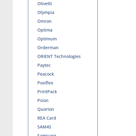
Olivetti
Olympia
Omron
Optima
Optimum
Orderman
ORIENT Technologies
Paytec
Peacock
Posiflex
PrintPack
Psion
Quorion
REA Card
SAM4S
Samsung