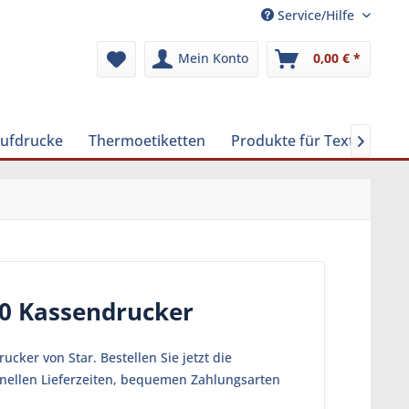
Service/Hilfe
Mein Konto
0,00 € *
Aufdrucke
Thermoetiketten
Produkte für Textilreinig

00 Kassendrucker
ker von Star. Bestellen Sie jetzt die
hnellen Lieferzeiten, bequemen Zahlungsarten