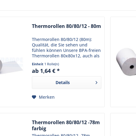
Thermorollen 80/80/12 - 80m
Thermorollen 80/80/12 (80m):
Qualität, die Sie sehen und
fühlen können Unsere BPA-freien
Thermorollen 80x80x12, auch als
Kassenrollen 80x80x12 oder
Einheit
1 Rolle(n)
Thermo-Bonrollen 80x80x12
ab 1,64 € *
bekannt, stehen für Qualität und
Zuverlässigkeit, die Ihr...
Details
Merken
Thermorollen 80/80/12 -78m
farbig
Thermorollen 80/80/12 -78m