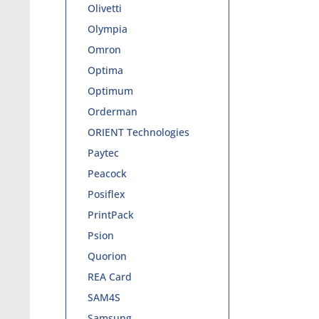
Olivetti
Olympia
Omron
Optima
Optimum
Orderman
ORIENT Technologies
Paytec
Peacock
Posiflex
PrintPack
Psion
Quorion
REA Card
SAM4S
Samsung