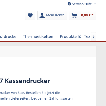
Service/Hilfe
Mein Konto
0,00 € *
Aufdrucke
Thermoetiketten
Produkte für Textilreinig

47 Kassendrucker
ker von Star. Bestellen Sie jetzt die
hnellen Lieferzeiten, bequemen Zahlungsarten