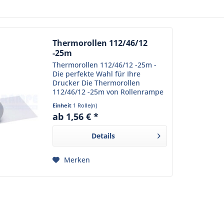
Thermorollen 112/46/12
-25m
Thermorollen 112/46/12 -25m -
Die perfekte Wahl für Ihre
Drucker Die Thermorollen
112/46/12 -25m von Rollenrampe
sind speziell für den Einsatz in
Einheit
1 Rolle(n)
einer Vielzahl von Druckern
ab 1,56 € *
konzipiert, darunter Modelle von
Citizen, Seiko und Star....
Details
Merken