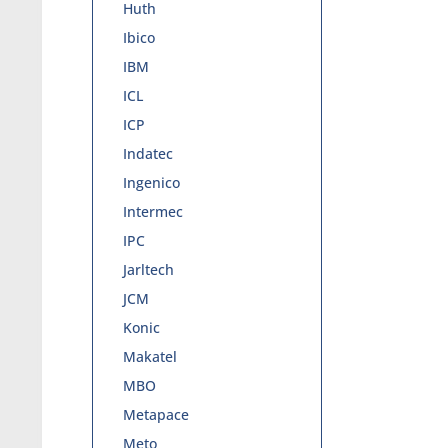
Huth
Ibico
IBM
ICL
ICP
Indatec
Ingenico
Intermec
IPC
Jarltech
JCM
Konic
Makatel
MBO
Metapace
Meto