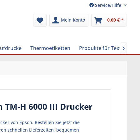
Service/Hilfe
Mein Konto
0,00 € *
Aufdrucke
Thermoetiketten
Produkte für Textilreinig

 TM-H 6000 III Drucker
ker von Epson. Bestellen Sie jetzt die
eren schnellen Lieferzeiten, bequemen