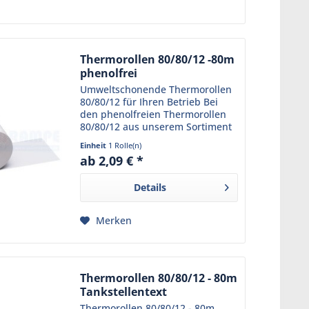
Thermorollen 80/80/12 -80m
phenolfrei
Umweltschonende Thermorollen
80/80/12 für Ihren Betrieb Bei
den phenolfreien Thermorollen
80/80/12 aus unserem Sortiment
trifft Funktionalität auf
Einheit
1 Rolle(n)
Umweltbewusstsein. Das robuste
ab 2,09 € *
Kassenpapier ist phenolfrei und
schützt somit nicht nur...
Details
Merken
Thermorollen 80/80/12 - 80m
Tankstellentext
Thermorollen 80/80/12 - 80m