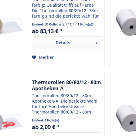
farbig: Qualität trifft auf Farbe
Die Thermorollen 80/80/12 -78m
farbig sind die perfekte Wahl für
Ihr Geschäft. Sie sind speziell für
Einheit
30 Rolle(n)
(2,77 € * / 1 Rolle(n))
den Einsatz in Thermodruckern
ab 83,13 € *
konzipiert und liefern stets...
Details
Merken
Thermorollen 80/80/12 - 80m
Apotheken-A
Thermorollen 80/80/12 - 80m
Apotheken-A: Die perfekte Wahl
für Ihre Apotheke Unsere
Thermorollen 80/80/12 - 80m
Apotheken-A sind speziell für
Einheit
1 Rolle(n)
den Einsatz in Apotheken
ab 2,09 € *
konzipiert. Sie sind aus
hochwertigem Thermopapier