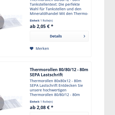
Tankstellentext: Die perfekte
Wahl für Tankstellen und den
Mineralölhandel Mit den Thermo-
Tankstellenrollen 80/80m/12 aus
Einheit
1 Rolle(n)
unserem Sortiment sind Sie
ab 2,05 € *
immer bestens beraten. Diese
Bonrollen sind bereits mit...
Details
Merken
Thermorollen 80/80/12 - 80m
SEPA Lastschrift
Thermorollen 80x80x12 - 80m
SEPA Lastschrift Entdecken Sie
unsere hochwertigen
Thermorollen 80/80/12 - 80m
SEPA Lastschrift , die ideal für
Einheit
1 Rolle(n)
Kassensysteme mit
ab 2,08 € *
Lastschriftzahlung sind.
Hergestellt aus hochwertigem,