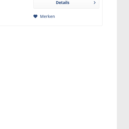
Details
BPA-freiem...
Merken