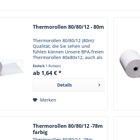
Thermorollen 80/80/12 - 80m
Thermorollen 80/80/12 (80m):
Qualität, die Sie sehen und
fühlen können Unsere BPA-freien
Thermorollen 80x80x12, auch als
Kassenrollen 80x80x12 oder
Einheit
1 Rolle(n)
Thermo-Bonrollen 80x80x12
ab 1,64 € *
bekannt, stehen für Qualität und
Zuverlässigkeit, die Ihr...
Details
Merken
Thermorollen 80/80/12 -78m
farbig
Thermorollen 80/80/12 -78m