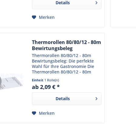
Details
gefertigt und...
Merken
Thermorollen 80/80/12 - 80m
Bewirtungsbeleg
Thermorollen 80/80/12 - 80m
Bewirtungsbeleg: Die perfekte
Wahl für Ihre Gastronomie Die
Thermorollen 80/80/12 - 80m
Bewirtungsbeleg sind ein
Einheit
1 Rolle(n)
unverzichtbares Produkt für Ihr
ab 2,09 € *
Restaurant oder Café. Sie erfüllen
alle Anforderungen, die...
Details
Merken