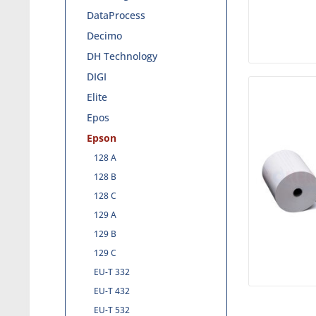
DataProcess
Decimo
DH Technology
DIGI
Elite
Epos
Epson
128 A
128 B
128 C
129 A
129 B
129 C
EU-T 332
EU-T 432
EU-T 532