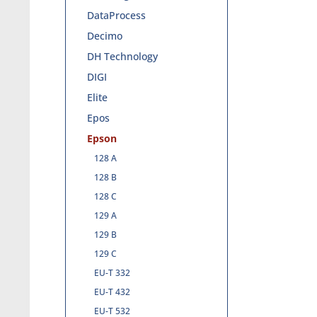
DataProcess
Decimo
DH Technology
DIGI
Elite
Epos
Epson
128 A
128 B
128 C
129 A
129 B
129 C
EU-T 332
EU-T 432
EU-T 532