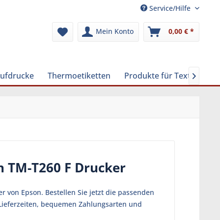
Service/Hilfe
Mein Konto
0,00 € *
Aufdrucke
Thermoetiketten
Produkte für Textilreinig

n TM-T260 F Drucker
 von Epson. Bestellen Sie jetzt die passenden
 Lieferzeiten, bequemen Zahlungsarten und