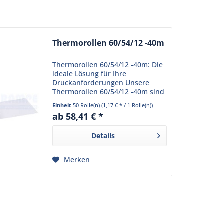
Thermorollen 60/54/12 -40m
Thermorollen 60/54/12 -40m: Die
ideale Lösung für Ihre
Druckanforderungen Unsere
Thermorollen 60/54/12 -40m sind
speziell für den Einsatz in
Einheit
50 Rolle(n)
(1,17 € * / 1 Rolle(n))
Thermotransferdruckern
ab 58,41 € *
konzipiert. Sie bieten eine
hervorragende...
Details
Merken