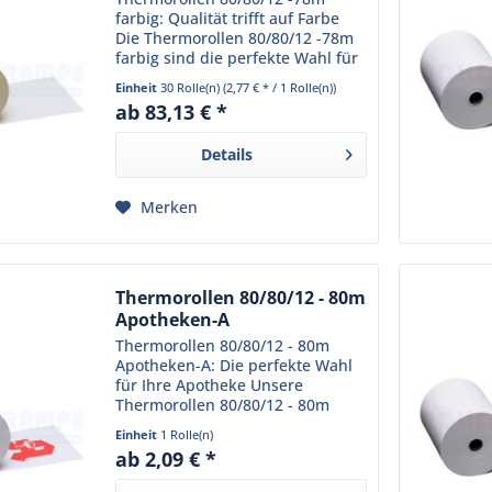
farbig: Qualität trifft auf Farbe
Die Thermorollen 80/80/12 -78m
farbig sind die perfekte Wahl für
Ihr Geschäft. Sie sind speziell für
Einheit
30 Rolle(n)
(2,77 € * / 1 Rolle(n))
den Einsatz in Thermodruckern
ab 83,13 € *
konzipiert und liefern stets...
Details
Merken
Thermorollen 80/80/12 - 80m
Apotheken-A
Thermorollen 80/80/12 - 80m
Apotheken-A: Die perfekte Wahl
für Ihre Apotheke Unsere
Thermorollen 80/80/12 - 80m
Apotheken-A sind speziell für
Einheit
1 Rolle(n)
den Einsatz in Apotheken
ab 2,09 € *
konzipiert. Sie sind aus
hochwertigem Thermopapier