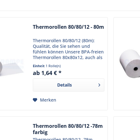
Thermorollen 80/80/12 - 80m
Thermorollen 80/80/12 (80m):
Qualität, die Sie sehen und
fühlen können Unsere BPA-freien
Thermorollen 80x80x12, auch als
Kassenrollen 80x80x12 oder
Einheit
1 Rolle(n)
Thermo-Bonrollen 80x80x12
ab 1,64 € *
bekannt, stehen für Qualität und
Zuverlässigkeit, die Ihr...
Details
Merken
Thermorollen 80/80/12 -78m
farbig
Thermorollen 80/80/12 -78m