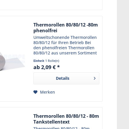
Thermorollen 80/80/12 -80m
phenolfrei
Umweltschonende Thermorollen
80/80/12 für Ihren Betrieb Bei
den phenolfreien Thermorollen
80/80/12 aus unserem Sortiment
trifft Funktionalität auf
Einheit
1 Rolle(n)
Umweltbewusstsein. Das robuste
ab 2,09 € *
Kassenpapier ist phenolfrei und
schützt somit nicht nur...
Details
Merken
Thermorollen 80/80/12 - 80m
Tankstellentext
Thermorollen 80/80/12 - 80m