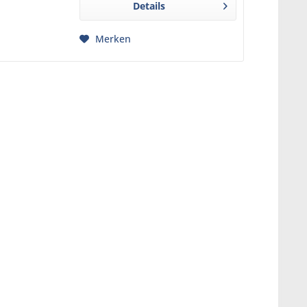
Details
BPA-freiem...
Merken