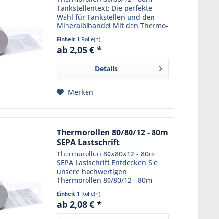
Tankstellentext: Die perfekte
Wahl für Tankstellen und den
Mineralölhandel Mit den Thermo-
Tankstellenrollen 80/80m/12 aus
Einheit
1 Rolle(n)
unserem Sortiment sind Sie
ab 2,05 € *
immer bestens beraten. Diese
Bonrollen sind bereits mit...
Details
Merken
Thermorollen 80/80/12 - 80m
SEPA Lastschrift
Thermorollen 80x80x12 - 80m
SEPA Lastschrift Entdecken Sie
unsere hochwertigen
Thermorollen 80/80/12 - 80m
SEPA Lastschrift , die ideal für
Einheit
1 Rolle(n)
Kassensysteme mit
ab 2,08 € *
Lastschriftzahlung sind.
Hergestellt aus hochwertigem,