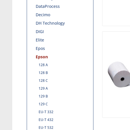
DataProcess
Decimo
DH Technology
DIGI
Elite
Epos
Epson
128 A
128 B
128 C
129 A
129 B
129 C
EU-T 332
EU-T 432
EU-T 532