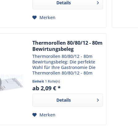
Details
gefertigt und...
Merken
Thermorollen 80/80/12 - 80m
Bewirtungsbeleg
Thermorollen 80/80/12 - 80m
Bewirtungsbeleg: Die perfekte
Wahl für Ihre Gastronomie Die
Thermorollen 80/80/12 - 80m
Bewirtungsbeleg sind ein
Einheit
1 Rolle(n)
unverzichtbares Produkt für Ihr
ab 2,09 € *
Restaurant oder Café. Sie erfüllen
alle Anforderungen, die...
Details
Merken