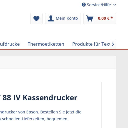
Service/Hilfe
Mein Konto
0,00 € *
Aufdrucke
Thermoetiketten
Produkte für Textilreinig

 88 IV Kassendrucker
drucker von Epson. Bestellen Sie jetzt die
n schnellen Lieferzeiten, bequemen