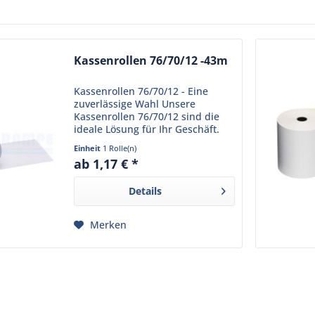
Kassenrollen 76/70/12 -43m
Kassenrollen 76/70/12 - Eine
zuverlässige Wahl Unsere
Kassenrollen 76/70/12 sind die
ideale Lösung für Ihr Geschäft.
Hergestellt aus hochwertigem
Einheit
1 Rolle(n)
Normalpapier mit einer
ab 1,17 € *
Grammatur vn 60g ,
gewährleisten sie eine klare und
Details
dauerhafte...
Merken