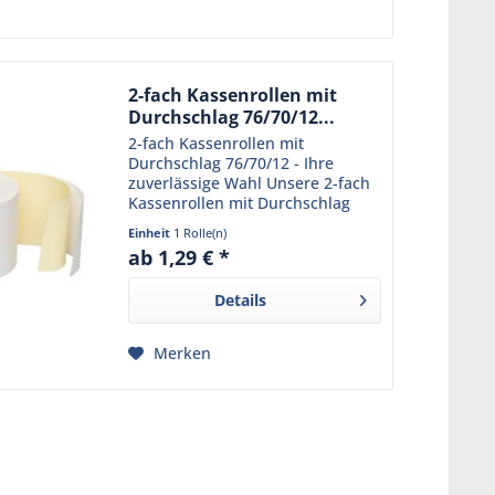
2-fach Kassenrollen mit
Durchschlag 76/70/12...
2-fach Kassenrollen mit
Durchschlag 76/70/12 - Ihre
zuverlässige Wahl Unsere 2-fach
Kassenrollen mit Durchschlag
76/70/12 sind die perfekte
Einheit
1 Rolle(n)
Lösung für Ihr Geschäft. Sie sind
ab 1,29 € *
speziell für den Einsatz in
verschiedenen Kassensystemen...
Details
Merken