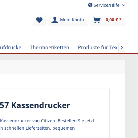
Service/Hilfe
Mein Konto
0,00 € *
Aufdrucke
Thermoetiketten
Produkte für Textilreinig

657 Kassendrucker
assendrucker von Citizen. Bestellen Sie jetzt
en schnellen Lieferzeiten, bequemen