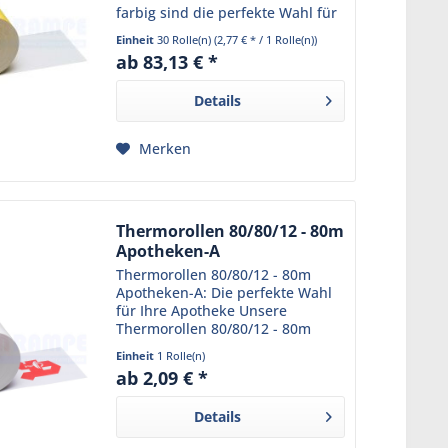
farbig sind die perfekte Wahl für
Ihr Geschäft. Sie sind speziell für
Einheit
30 Rolle(n)
(2,77 € * / 1 Rolle(n))
den Einsatz in Thermodruckern
ab 83,13 € *
konzipiert und liefern stets...
Details
Merken
Thermorollen 80/80/12 - 80m
Apotheken-A
Thermorollen 80/80/12 - 80m
Apotheken-A: Die perfekte Wahl
für Ihre Apotheke Unsere
Thermorollen 80/80/12 - 80m
Apotheken-A sind speziell für
Einheit
1 Rolle(n)
den Einsatz in Apotheken
ab 2,09 € *
konzipiert. Sie sind aus
hochwertigem Thermopapier
Details
gefertigt und...