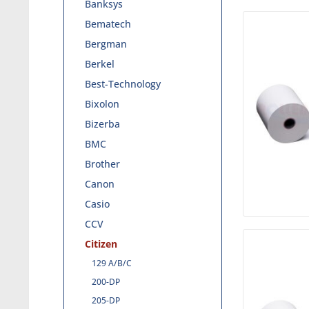
Banksys
Bematech
Bergman
Berkel
Best-Technology
Bixolon
Bizerba
BMC
Brother
Canon
Casio
CCV
Citizen
129 A/B/C
200-DP
205-DP