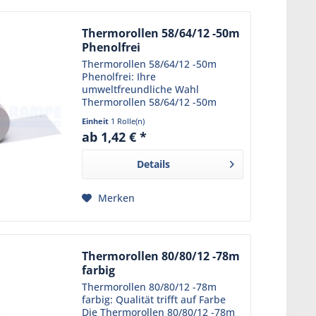
Thermorollen 58/64/12 -50m
Phenolfrei
Thermorollen 58/64/12 -50m
Phenolfrei: Ihre
umweltfreundliche Wahl
Thermorollen 58/64/12 -50m
Phenolfrei sind eine
Einheit
1 Rolle(n)
hervorragende Wahl für alle, die
ab 1,42 € *
Wert auf Qualität und
Umweltverträglichkeit legen.
Details
Diese Thermorollen sind...
Merken
Thermorollen 80/80/12 -78m
farbig
Thermorollen 80/80/12 -78m
farbig: Qualität trifft auf Farbe
Die Thermorollen 80/80/12 -78m