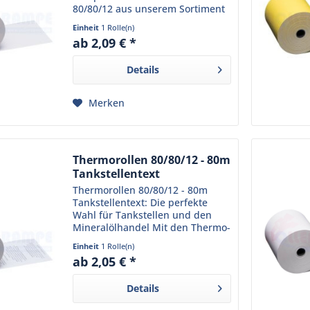
80/80/12 aus unserem Sortiment
trifft Funktionalität auf
Einheit
1 Rolle(n)
Umweltbewusstsein. Das robuste
ab 2,09 € *
Kassenpapier ist phenolfrei und
schützt somit nicht nur...
Details
Merken
Thermorollen 80/80/12 - 80m
Tankstellentext
Thermorollen 80/80/12 - 80m
Tankstellentext: Die perfekte
Wahl für Tankstellen und den
Mineralölhandel Mit den Thermo-
Tankstellenrollen 80/80m/12 aus
Einheit
1 Rolle(n)
unserem Sortiment sind Sie
ab 2,05 € *
immer bestens beraten. Diese
Bonrollen sind bereits mit...
Details