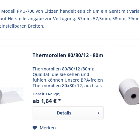
Modell PPU-700 von Citizen handelt es sich um ein Gerät mit variab
laut Herstellerangabe zur Verfügung: 57mm, 57,5mm, 58mm, 79mm
 einstellbaren Breiten.
Thermorollen 80/80/12 - 80m
Thermorollen 80/80/12 (80m):
Qualität, die Sie sehen und
fühlen können Unsere BPA-freien
Thermorollen 80x80x12, auch als
Kassenrollen 80x80x12 oder
Einheit
1 Rolle(n)
Thermo-Bonrollen 80x80x12
ab 1,64 € *
bekannt, stehen für Qualität und
Zuverlässigkeit, die Ihr...
Details
Merken