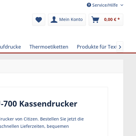
Service/Hilfe
Mein Konto
0,00 € *
Aufdrucke
Thermoetiketten
Produkte für Textilreinig

U-700 Kassendrucker
cker von Citizen. Bestellen Sie jetzt die
 schnellen Lieferzeiten, bequemen