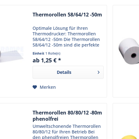
Thermorollen 58/64/12 -50m
Optimale Lösung für Ihren
Thermodrucker: Thermorollen
58/64/12 -50m Die Thermorollen
58/64/12 -50m sind die perfekte
Wahl für Ihren Thermodrucker
Einheit
1 Rolle(n)
am Point-of-Sale. Mit den Maßen
ab 1,25 € *
57 mm, 64 mm und 12 mm bieten
sie eine Lauflänge von...
Details
Merken
Thermorollen 80/80/12 -80m
phenolfrei
Umweltschonende Thermorollen
80/80/12 für Ihren Betrieb Bei
den phenolfreien Thermorollen