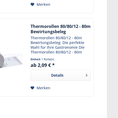
Merken
Thermorollen 80/80/12 - 80m
Bewirtungsbeleg
Thermorollen 80/80/12 - 80m
Bewirtungsbeleg: Die perfekte
Wahl für Ihre Gastronomie Die
Thermorollen 80/80/12 - 80m
Bewirtungsbeleg sind ein
Einheit
1 Rolle(n)
unverzichtbares Produkt für Ihr
ab 2,09 € *
Restaurant oder Café. Sie erfüllen
alle Anforderungen, die...
Details
Merken