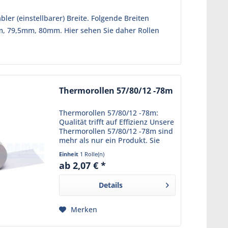
ler (einstellbarer) Breite. Folgende Breiten
, 79,5mm, 80mm. Hier sehen Sie daher Rollen
Thermorollen 57/80/12 -78m
Thermorollen 57/80/12 -78m:
Qualität trifft auf Effizienz Unsere
Thermorollen 57/80/12 -78m sind
mehr als nur ein Produkt. Sie
sind das Ergebnis jahrelanger
Einheit
1 Rolle(n)
Erfahrung und ständiger
ab 2,07 € *
Innovation. Hergestellt aus
hochwertigem,...
Details
Merken