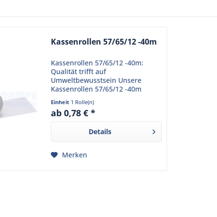
Kassenrollen 57/65/12 -40m
Kassenrollen 57/65/12 -40m:
Qualität trifft auf
Umweltbewusstsein Unsere
Kassenrollen 57/65/12 -40m
bieten eine hohe Qualität und
Einheit
1 Rolle(n)
schonen gleichzeitig die Umwelt.
ab 0,78 € *
Diese Kassenrollen sind nicht nur
holzfrei, sondern auch...
Details
Merken