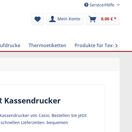
Service/Hilfe
Mein Konto
0,00 € *
Aufdrucke
Thermoetiketten
Produkte für Textilreinig

ER Kassendrucker
assendrucker von Casio. Bestellen Sie jetzt
n schnellen Lieferzeiten, bequemen