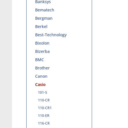
Banksys
Bematech
Bergman
Berkel
Best-Technology
Bixolon
Bizerba
BMC
Brother
Canon
Casio
101-S
110-CR
110-CR1
110-ER
116-CR