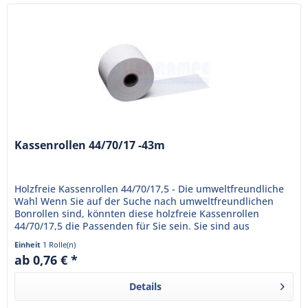
Kassenrollen 44/70/17 -43m
Holzfreie Kassenrollen 44/70/17,5 - Die umweltfreundliche
Wahl Wenn Sie auf der Suche nach umweltfreundlichen
Bonrollen sind, könnten diese holzfreie Kassenrollen
44/70/17,5 die Passenden für Sie sein. Sie sind aus
Normalpapier...
Einheit
1 Rolle(n)
ab 0,76 € *
Details